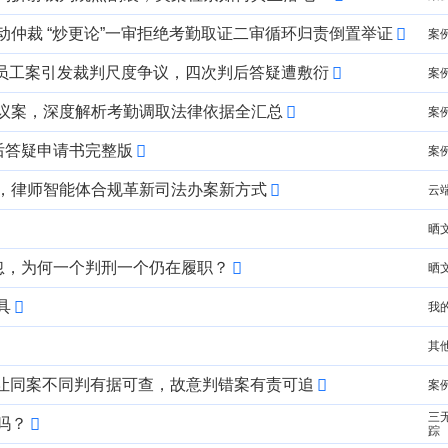
仲裁 “炒更论”一审拒绝考勤取证二审循环归责倒置举证
案
无员工案引发裁判尺度争议，四次判后答疑遭敷衍
案
议案，深度解析考勤调取法律依据全汇总
案
后答疑申请书完整版
案
识库，律师智能体合规革新司法办案新方式
云
晒文
忽，为何一个判刑一个仍在履职？
晒文
具
我
其
，让同案不同判有据可查，故意判错案有责可追
案
三
吗？
踪