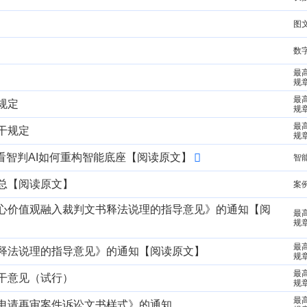
图
数字
最
规
最
规定
规
最
干规定
规
相逐，看智判AI如何重构智能底座【阅读原文】
智
总【阅读原文】
案
心价值观融入裁判文书释法说理的指导意见》的通知【阅
最
规
最
释法说理的指导意见》的通知【阅读原文】
规
最
干意见（试行）
规
最
申请再审案件诉讼文书样式》的通知