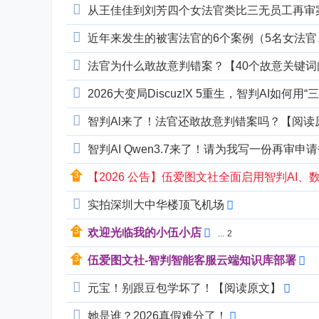
从王佳佳到刘芳四个女法官类比三无员工再审
近年来发生的被害法官的6个案例（5名女法官
法官为什么敢故意判错案？【40个故意关键词
2026大变局Discuz!X 5重生，智判AI如何
智判Al来了！法官还敢故意判错案吗？【阅读
智判AI Qwen3.7来了！请为我写一份再审
【2026 公告】伍爱图文社全面启用智判AI、数字U
实拍深圳大中华楼顶飞机场
欢迎光临我的小伍小店
...
2
伍爱图文社-智判智能客服云端知识库部署
元宝！别跟豆包学坏了！【阅读原文】
她是谁？2026真假难分了！