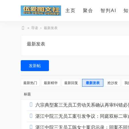
主页
聚合
智判AI
知
»
导读
›
最新发表
智
最新发表
判
A
I
发新帖
最新热门
最新精华
最新回复
最新发表
抢沙发
我
标题
六宗典型案三无员工劳动关系确认再审纠错必
湛江中院三无员工案引发争议：同庭双标二审
湛江中院三无员工陈女士案启示录：同案不同