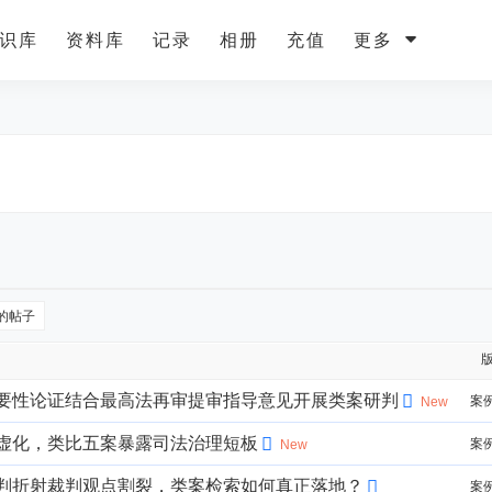
识库
资料库
记录
相册
充值
更多
的帖子
要性论证结合最高法再审提审指导意见开展类案研判
案
New
虚化，类比五案暴露司法治理短板
案
New
判折射裁判观点割裂，类案检索如何真正落地？
案