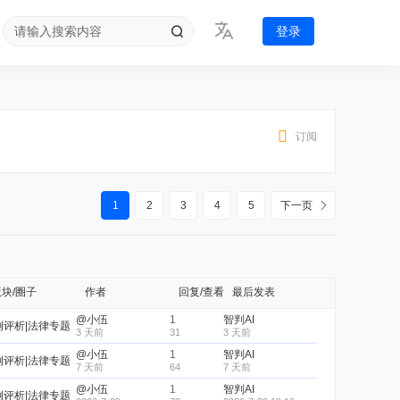
登录
订阅
1
2
3
4
5
下一页
版块/圈子
作者
回复/查看
最后发表
@小伍
1
智判AI
例评析|法律专题
3 天前
31
3 天前
@小伍
1
智判AI
例评析|法律专题
7 天前
64
7 天前
@小伍
1
智判AI
例评析|法律专题