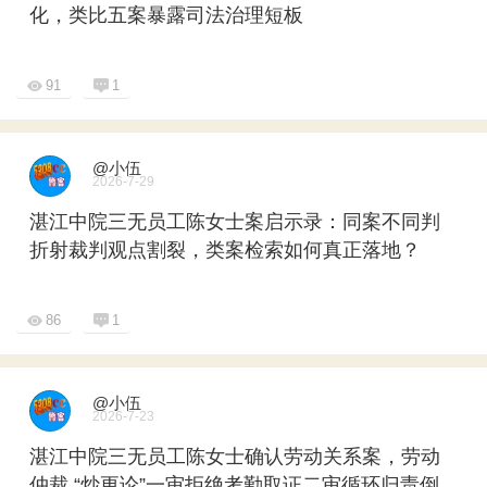
化，类比五案暴露司法治理短板
91
1
@小伍
2026-7-29
湛江中院三无员工陈女士案启示录：同案不同判
折射裁判观点割裂，类案检索如何真正落地？
86
1
@小伍
2026-7-23
湛江中院三无员工陈女士确认劳动关系案，劳动
仲裁 “炒更论”一审拒绝考勤取证二审循环归责倒