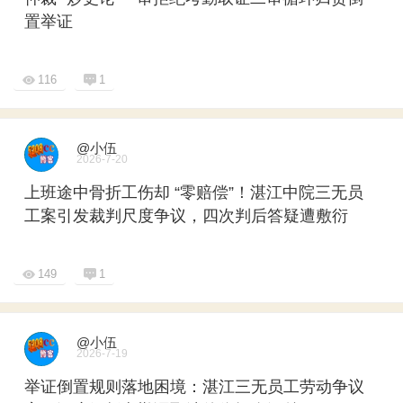
置举证
116
1
@小伍
2026-7-20
上班途中骨折工伤却 “零赔偿”！湛江中院三无员
工案引发裁判尺度争议，四次判后答疑遭敷衍
149
1
@小伍
2026-7-19
举证倒置规则落地困境：湛江三无员工劳动争议