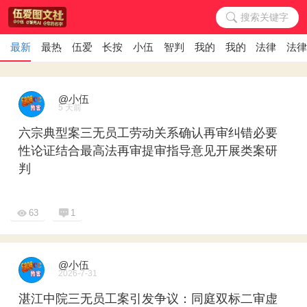
搜索关键字
最新
最热
伍爱图文社｜发帖3张图
长按识别看视频｜阅读原文
小伍智判AI案例评析法律意见
智判AI来了法官还敢故意判错
我的门店｜律所展示预
我的小店｜商铺
法律专题
法
@小伍
5 天前
六宗典型案三无员工劳动关系确认再审纠错必要
性论证结合最高法再审提审指导意见开展类案研
判
63
1
@小伍
2026-7-31
湛江中院三无员工案引发争议：同庭双标二审虚