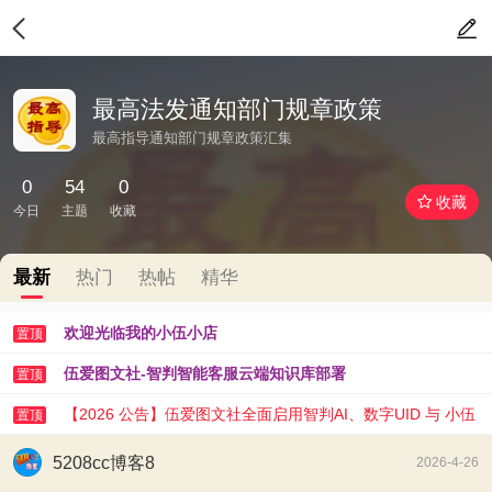
最高法发通知部门规章政策
最高指导通知部门规章政策汇集
0
54
0
收藏
今日
主题
收藏
最新
热门
热帖
精华
欢迎光临我的小伍小店
置顶
伍爱图文社-智判智能客服云端知识库部署
置顶
【2026 公告】伍爱图文社全面启用智判AI、数字UID 与 小伍
置顶
AI 助手
5208cc博客8
2026-4-26