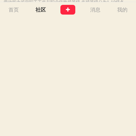
劳动能力鉴定职工工伤与职业病致残等级 伤残等级分为1-10级各级赔偿项目表【汇总】 《劳动能力鉴定职工工伤与职业病致残等级》伤残等级赔偿项目表（1-10级） 一 ...
首页
社区
消息
我的
673
0
0
5208ccVIP
2025-12-3
工伤赔偿全流程及对应法条解析[工伤认定劳动能力鉴定
伤残等级与赔偿标准]
工伤赔偿全流程及对应法条解析【工伤认定、劳动能力鉴定、伤残等级与赔偿标准】 工伤赔偿全流程及对应法条解析 （基于2025年最新规定及实务操作） 一、工伤赔 ...