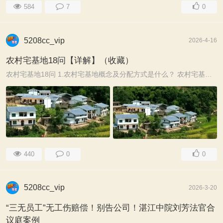
584
7
0
5208cc_vip
2026-4-16
农村宅基地18问【详解】（收藏）
农村宅基地18问 1.农村宅基地概念及分配方式是什么？ 农村宅基地是指农村村民基于本集体经济组织成员身份而享有的可以用于修建住宅的集体建设用地，农民无需交 ...
440
0
0
5208cc_vip
2026-3-20
“三无员工”无工伤赔偿！别告公司！湛江中院刘芳法官合
议庭案例