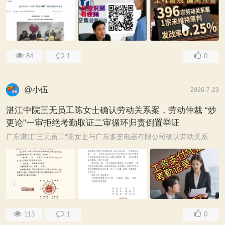
84
1
0
@小伍
2026-7-23
湛江中院三无员工陈女士确认劳动关系案，劳动仲裁 “炒
更论”一审拒绝考勤取证二审循环归责倒置举证
广东湛江”三无员工“陈女士与广东多芝电器有限公司确认劳动关系纠纷一案，（一审 (2025）粤 0881 民初7034 号、二审 (2025）粤 08 民终 3855 号），历经 ...
113
1
0