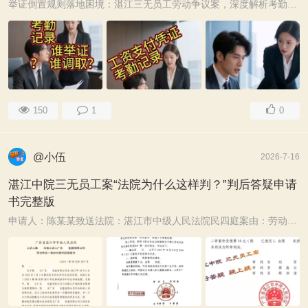
举证倒置规则落地困境：湛江三无员工劳动争议案，深度解析考勤调取法律依据全汇总 前言 在大量三无员工（无书面劳动合同、无社保缴纳、无对公账户发放工资）劳 ...
150
1
0
@小伍
2026-7-16
湛江中院三无员工案“法院为什么这样判？”判后答疑申请
书完整版
申请人：陈某某致送法院：湛江市中级人民法院民四庭案由：劳动争议劳动关系确认案号：二审（2025）粤08民终3855号以及一审(2025）粤0881民初7034号申请事项：申 ...