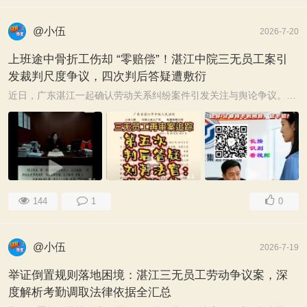
@小伍
2026-7-20
上班途中骨折工伤却 “零赔偿”！湛江中院三无员工案引
发裁判尺度争议，四次判后答疑遭敷衍
近日，广东湛江一起确认劳动关系纠纷案件引发关注与舆论争议。劳动者入职半年、上班途中遭遇交通事故骨折，事实用工比较清晰、工伤情形明确，用人单位称是临时 ...
144
1
0
@小伍
2026-7-19
举证倒置规则落地困境：湛江三无员工劳动争议案，深
度解析考勤调取法律依据全汇总