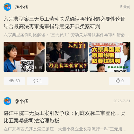
@小伍
5 天前
六宗典型案三无员工劳动关系确认再审纠错必要性论证
结合最高法再审提审指导意见开展类案研判
六宗典型案例对比解读：“三无员工” 劳动关系确认案件再审纠错必要性论证 —— 结合最高法再审提审指导意见开展类案研判 本案湛江中院（2025）粤08民 ...
60
1
0
@小伍
2026-7-31
湛江中院三无员工案引发争议：同庭双标二审虚化，类
比五案暴露司法治理短板
在广东粤西尤其是湛江廉江，大量小微企业长期流行一种“三无用工”模式：无签订劳动合同、无缴交社保、无工资公账发放。并且，还存在个税报在其他公司上。 对企 ...