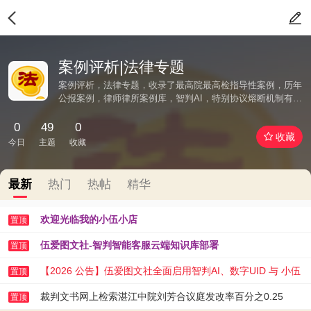
案例评析|法律专题
案例评析，法律专题，收录了最高院最高检指导性案例，历年
公报案例，律师律所案例库，智判AI，特别协议熔断机制有效
防幻觉拒绝胡编乱造
0
49
0
收藏
今日
主题
收藏
最新
热门
热帖
精华
欢迎光临我的小伍小店
置顶
伍爱图文社-智判智能客服云端知识库部署
置顶
【2026 公告】伍爱图文社全面启用智判AI、数字UID 与 小伍
置顶
AI 助手
裁判文书网上检索湛江中院刘芳合议庭发改率百分之0.25
置顶