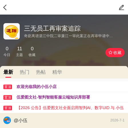
三无员工再审案追踪
奇葩离谱湛江中院二审廉江一审此案正在再审申请中...
0
11
0
收藏
今日
主题
收藏
最新
热门
热帖
精华
欢迎光临我的小伍小店
置顶
伍爱图文社-智判智能客服云端知识库部署
置顶
【2026 公告】伍爱图文社全面启用智判AI、数字UID 与 小伍
置顶
AI 助手
@小伍
2026-7-1