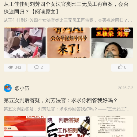
从王佳佳到刘芳四个女法官类比三无员工再审案，会否
殊途同归？【阅读原文】
从王佳佳到刘芳四个女法官类比三无员工再审案，会否殊途同归？一、河南漯河市郾城区法院立案庭副庭长女法官王佳佳。案情：2024年4月4日，当事人党志军驾驶两轮电 ...
343
2
0
@小伍
2026-7-3
第五次判后答疑，刘芳法官：求求你回答我好吗？
第五次判后答疑，刘芳法官：求求你回答我好吗？——“三无员工”再审案追踪"已在判决书中作出详细说理。"盖上湛江中院的公章，并无刘芳或其他法官的名字。 ...