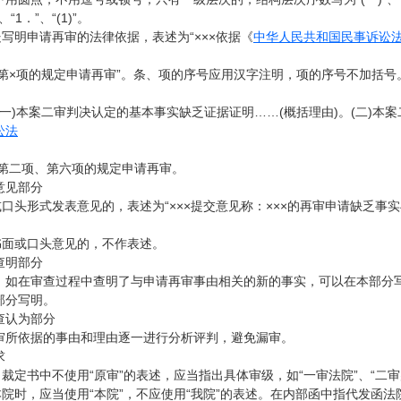
“1．”、“(1)”。
处写明申请再审的法律依据，表述为“×××依据《
中华人民共和国民事诉讼
[/url]第×项的规定申请再审”。条、项的序号应用汉字注明，项的序号不加括号
(一)本案二审判决认定的基本事实缺乏证据证明……(概括理由)。(二)本
讼法
/url]第二项、第六项的规定申请再审。
意见部分
或口头形式发表意见的，表述为“×××提交意见称：×××的再审申请缺乏
。
书面或口头意见的，不作表述。
查明部分
，如在审查过程中查明了与申请再审事由相关的新的事实，可以在本部分
部分写明。
查认为部分
审所依据的事由和理由逐一进行分析评判，避免漏审。
求
，裁定书中不使用“原审”的表述，应当指出具体审级，如“一审法院”、“二审
本院时，应当使用“本院”，不应使用“我院”的表述。在内部函中指代发函法