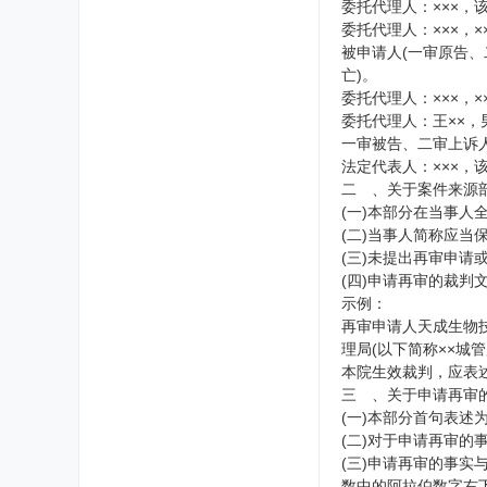
委托代理人：×××，
委托代理人：×××，
被申请人(一审原告、二
亡)。
委托代理人：×××，
委托代理人：王××，
一审被告、二审上诉人
法定代表人：×××，
二 、关于案件来源
(一)本部分在当事人
(二)当事人简称应
(三)未提出再审申
(四)申请再审的裁判文
示例：
再审申请人天成生物技
理局(以下简称××城管
本院生效裁判，应表
三 、关于申请再审
(一)本部分首句表述
(二)对于申请再审
(三)申请再审的事实与
数中的阿拉伯数字右下用