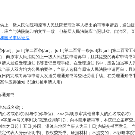
式供上一级人民法院和原审人民法院受理当事人提出的再审申请后，通知
称，应当与法院院印的文字一致，但基层人民法院应当冠以省、自治区、
和国民事诉讼法
[/url]、[url=]第二百条[/url]、[url=]第二百零一条[/url]和[ur
由，向原审人民法院的上一级人民法院申请再审，且其提交的再审申请书
申请人发送受理通知书等登记受理手续。在受理通知书中，应告知当事人
或当事人双方均为公民的案件，当事人选择向原审人民法院申请再审，且
五日内完成向再审申请人发送受理通知书等登记受理手续。在受理通知书
案件应诉通知书(通知被申请人用)
诉通知书
号
姓名或名称)：
的姓名或名称)因与你(你单位)、×××(写明原审其他当事人的姓名或名称)……
××)××字第××号民事判决(裁定或调解书)，向本院申请再审，本院已立案审
副本之日起十五日(外国、港澳台地区当事人为三十日)内提交书面意见、
法定代表人身份证明书)、授权委托书、证据材料；不提交的，不影响本院