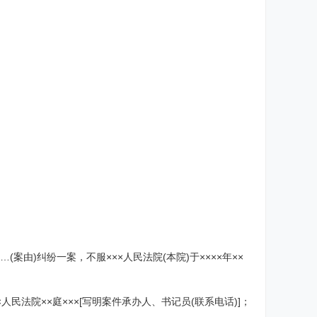
(案由)纠纷一案，不服×××人民法院(本院)于××××年××
。
民法院××庭×××[写明案件承办人、书记员(联系电话)]；