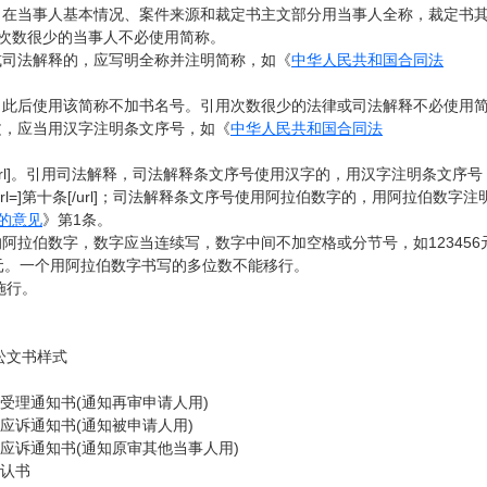
的，在当事人基本情况、案件来源和裁定书主文部分用当事人全称，裁定书
现次数很少的当事人不必使用简称。
或司法解释的，应写明全称并注明简称，如《
中华人民共和国合同法
)，此后使用该简称不加书名号。引用次数很少的法律或司法解释不必使用
文，应当用汉字注明条文序号，如《
中华人民共和国合同法
条[/url]。引用司法解释，司法解释条文序号使用汉字的，用汉字注明条文序
url=]第十条[/url]；司法解释条文序号使用阿拉伯数字的，用阿拉伯数字
的意见
》第1条。
的阿拉伯数字，数字应当连续写，数字中间不加空格或分节号，如12345
万元。一个用阿拉伯数字书写的多位数不能移行。
施行。
讼文书样式
受理通知书(通知再审申请人用)
应诉通知书(通知被申请人用)
应诉通知书(通知原审其他当事人用)
确认书