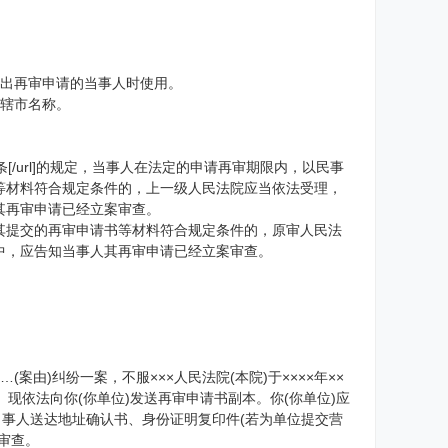
提出再审申请的当事人时使用。
直辖市名称。
l=]第二百零五条[/url]的规定，当事人在法定的申请再审期限内，以民事
等材料符合规定条件的，上一级人民法院应当依法受理，
其再审申请已经立案审查。
其提交的再审申请书等材料符合规定条件的，原审人民法
中，应告知当事人其再审申请已经立案审查。
(案由)纠纷一案，不服×××人民法院(本院)于××××年××
查。现依法向你(你单位)发送再审申请书副本。你(你单位)应
当事人送达地址确认书、身份证明复印件(若为单位提交营
审查。