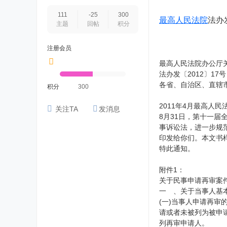
111
-25
300
最高人民法院
法办发
主题
回帖
积分
注册会员
最高人民法院办公厅
法办发〔2012〕17号
各省、自治区、直辖
积分
300
2011年4月最高人
关注TA
发消息
8月31日，第十一
事诉讼法，进一步规
印发给你们。本文书样
特此通知。
附件1：
关于民事申请再审案
一 、关于当事人基
(一)当事人申请再审
请或者未被列为被申
列再审申请人。