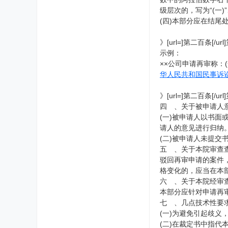
级层次的，写为“(一)”、
(四)本部分应在结尾
》[url=]第二百条
示例：
××公司申请再审称：
华人民共和国民事诉
》[url=]第二百条[
四 、关于被申请人
(一)被申请人以书面
请人的意见进行归纳
(二)被申请人未提交
五 、关于本院审查
驳回再审申请的案件
格变化的，应当在本
六 、关于本院经审
本部分应针对申请再
七 、几点技术性要
(一)为避免引起歧义
(二)在裁定书中指代