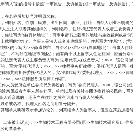
、“被申请人”后的括号中按照“一审原告、反诉被告(或一审被告、反诉原告)
的，在名称后加括号注明原名称。
人的，列明姓名、性别、民族、出生日期、职业、住址；自然人职业不明确
事人是法人或者其他组织的，列明名称、住所和法定代表人或者主要负责
的，住址写为“住(具体地址)”；再审申请书上载明的地址与生效裁判或身
书上载明的地址)”。当事人是法人或者其他组织的，住所写为“住所地：(营
辖区的，写为“××省(直辖市、自治区)××市××区(具体地址)”；当事人
具体地址)”，不写所在地级市(地区)；如有两个以上当事人住址相同，应当分别
织的法定代表人或主要负责人写为“法定代表人(或负责人)：×××，该公司(
师的，写为“委托代理人：×××，×××律师事务所律师”；委托代理人是
律师共同担任委托代理人的，实习律师写为“委托代理人：×××，×××律
：×××，×××法律服务所法律工作者”。
作人员受所在单位委托代为诉讼的，写为“委托代理人：×××，该公司(或厂
的近亲属或者当事人所在社区、单位以及有关社会团体推荐的公民的，写为
当事人近亲属的，还应当在住址之后注明其与当事人的关系。
人姓名或名称、代理人姓名之间用冒号隔开。
亡，其继承人明确表示参加诉讼的，列其继承人为当事人，但应在其后加括
二审被上诉人)：××生物技术工程有限公司(原××生物技术研究所)。住所地：
该公司董事长。