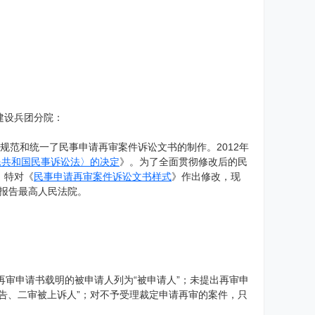
建设兵团分院：
，有效规范和统一了民事申请再审案件诉讼文书的制作。2012年
民共和国民事诉讼法〉的决定
》。为了全面贯彻修改后的民
，特对《
民事申请再审案件诉讼文书样式
》作出修改，现
时报告最高人民法院。
；再审申请书载明的被申请人列为“被申请人”；未提出再审申
告、二审被上诉人”；对不予受理裁定申请再审的案件，只