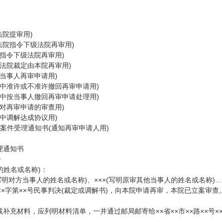
法院提审用)
法院指令下级法院再审用)
院指令下级法院再审用)
审法院裁定由本院再审用)
回当事人再审申请用)
查中准许或不准许撤回再审申请用)
查中按当事人撤回再审申请处理用)
结对再审申请的审查用)
查中调解达成协议用)
案件受理通知书(通知再审申请人用)
理通知书
号
的姓名或名称)：
(写明对方当事人的姓名或名称)、×××(写明原审其他当事人的姓名或名称)……
×)××字第××号民事判决(裁定或调解书)，向本院申请再审，本院已立案审查
补充材料，应列明材料清单，一并通过邮局邮寄给××省××市××路××号××人