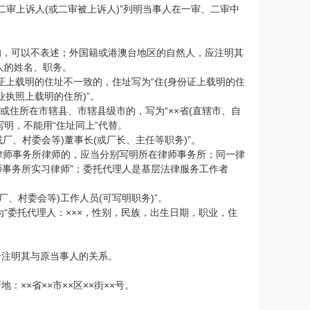
，二审上诉人(或二审被上诉人)”列明当事人在一审、二审中
的，可以不表述；外国籍或港澳台地区的自然人，应注明其
人的姓名、职务。
份证上载明的住址不一致的，住址写为“住(身份证上载明的住
业执照上载明的住所)”。
住址或住所在市辖县、市辖县级市的，写为“××省(直辖市、自
写明，不能用“住址同上”代替。
或厂、村委会等)董事长(或厂长、主任等职务)”。
同一律师事务所律师的，应当分别写明所在律师事务所；同一律
师事务所实习律师”；委托代理人是基层法律服务工作者
、村委会等)工作人员(可写明职务)”。
“委托代理人：×××，性别，民族，出生日期，职业，住
号注明其与原当事人的关系。
××省××市××区××街××号。