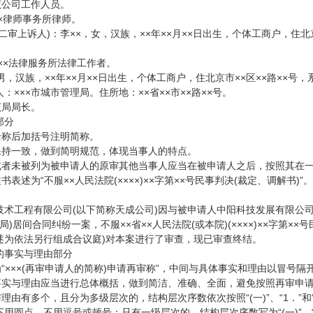
该公司工作人员。
××律师事务所律师。
审上诉人)：李××，女，汉族，××年××月××日出生，个体工商户，住北京市
×××法律服务所法律工作者。
男，汉族，××年××月××日出生，个体工商户，住北京市××区××路××号，
：×××市城市管理局。住所地：××省××市××路××号。
该局局长。
部分
全称后加括号注明简称。
当保持一致，做到简明规范，体现当事人的特点。
请或者未被列为被申请人的原审其他当事人应当在被申请人之后，按照其在
书表述为“不服××人民法院(××××)××字第××号民事判决(裁定、调解书)”。
术工程有限公司(以下简称天成公司)因与被申请人中阳科技发展有限公司
局)居间合同纠纷一案，不服××省××人民法院(或本院)(××××)××字第
述为依法另行组成合议庭)对本案进行了审查，现已审查终结。
的事实与理由部分
为“×××(再审申请人的简称)申请再审称”，中间与具体事实和理由以冒号隔
的事实与理由应当进行总体概括，做到简洁、准确、全面，避免按照再审申
理由有多个，且分为多级层次的，结构层次序数依次按照“(一)”、“1．”和“(1
圆点，不用逗号或顿号；只有一级层次的，结构层次序数写为“(一)”、“(二)”