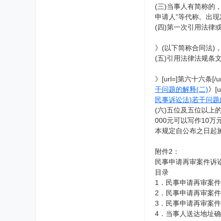
(三)当事人有简称
申请人”等代称。出
(四)第一次引用法律
》(以下简称合同法
(五)引用法律法规条
》[url=]第六十六
干问题的解释(二)
》[
民事诉讼法)若干问题
(六)五位及五位以上
000元可以写作10
本规定自公布之日起
附件2：
民事申请再审案件诉
目录
1．民事申请再审案件
2．民事申请再审案件
3．民事申请再审案件
4．当事人送达地址