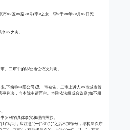
××区××路××号(李×之女，李×于××年××月××日死
系李××之夫。
一审、二审中的诉讼地位依次列明。
(以下简称中阳公司)及一审被告、二审上诉人××市城市管
××号民事判决，向本院申请再审。本院依法组成合议庭(如不服
开。
请书罗列的具体事实和理由照抄。
)”写明，应注意“(一)”和“(1)”之后不加顿号，结构层次序
、“(三)”；有两级层次的，写为“(一)”、“1．”；有三