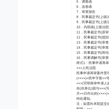
5．调卷函
6．送卷函
7．审查报告
8．民事裁定书(上级
9．民事裁定书(上级
10．内部函(上级法
11．民事裁定书(原
12．民事裁定书(驳
13．民事裁定书(审
14．民事裁定书(审
15．民事裁定书(终
16．民事调解书(审
样式1：民事申请再审
×××人民法院
民事申请再审案件受
(××××)×民申字第××
×××(写明再审申请人
你(你单位)因与×××
月××日作出的(×××
特此通知。
注：如需向本院提交或
邮编：×××。