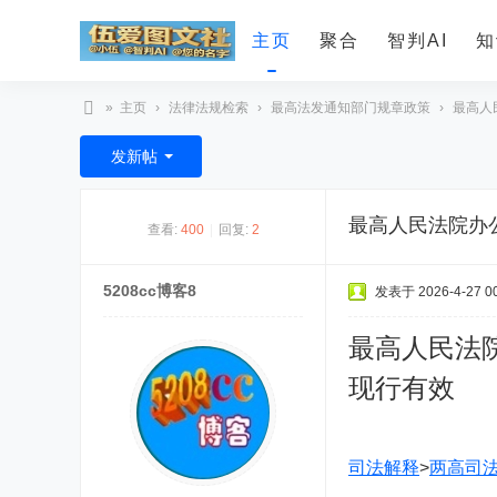
主页
聚合
智判AI
知
»
主页
›
法律法规检索
›
最高法发通知部门规章政策
›
最高人
智
发新帖
判
A
最高人民法院办
查看:
400
|
回复:
2
I
5208cc博客8
发表于 2026-4-27 00
最高人民法
现行有效
司法解释
>
两高司