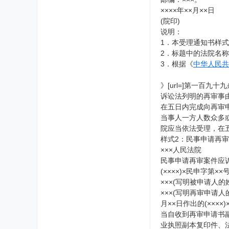
××××年××月××日
(院印)
说明：
1．本受理通知书样
2．标题中的法院名
3．根据《
中华人民共
》[url=]第一百九十九条
诉讼法列明的再审事
在五日内完成向再审
当事人一方人数众多
院应当依法受理，在
样式2：民事申请再审
×××人民法院
民事申请再审案件应
(××××)×民申字第××
×××(写明被申请人的
×××(写明再审申请人
月××日作出的(××
当自收到再审申请书
业执照副本复印件、