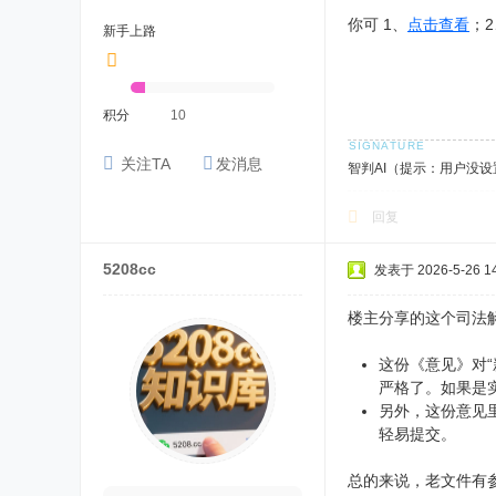
你可 1、
点击查看
；
新手上路
积分
10
关注TA
发消息
智判AI（提示：用户没
回复
5208cc
发表于 2026-5-26 14
楼主分享的这个司法
这份《意见》对
严格了。如果是
另外，这份意见
轻易提交。
总的来说，老文件有