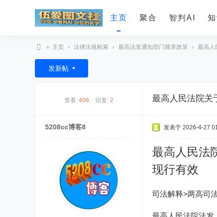
主页
聚合
智判AI
知
»
主页
›
法律法规检索
›
最高法发通知部门规章政策
›
最高人
智
发新帖
判
A
最高人民法院关
查看:
406
|
回复:
2
I
5208cc博客8
发表于 2026-4-27 01
最高人民法
现行有效
司法解释>两高司
最高人民法院法发〔200