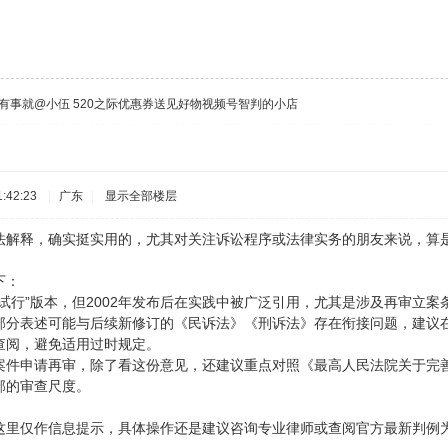
有事就@小伍 520之际优惠券送见好物视频号智判的小店
:42:23
|
广东
|
显示全部楼层
法解释，确实挺实用的，尤其对关注诉讼程序或法律实务的朋友来说，算
下：
“试行”版本，但2002年发布后在实践中被广泛引用，尤其是涉及再审立
部分表述可能与后续新修订的《民诉法》《刑诉法》存在衔接问题，建议在
查阅，避免适用过时规定。
案件申请再审，除了看这份意见，还建议重点对照《最高人民法院关于完
部的审查尺度。
这里仅作信息提示，具体操作还是建议咨询专业律师或查阅官方最新判例