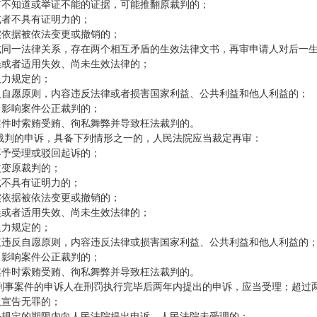
以前不知道或举证不能的证据，可能推翻原裁判的；
或者不具有证明力的；
实依据被依法变更或撤销的；
实或同一法律关系，存在两个相互矛盾的生效法律文书，再审申请人对后一
误或者适用失效、尚未生效法律的；
及力规定的；
违反自愿原则，内容违反法律或者损害国家利益、公共利益和他人利益的；
，影响案件公正裁判的；
理案件时索贿受贿、徇私舞弊并导致枉法裁判的。
裁判的申诉，具备下列情形之一的，人民法院应当裁定再审：
不予受理或驳回起诉的；
改变原裁判的；
或不具有证明力的；
实依据被依法变更或撤销的；
误或者适用失效、尚未生效法律的；
及力规定的；
协议违反自愿原则，内容违反法律或损害国家利益、公共利益和他人利益的
，影响案件公正裁判的；
理案件时索贿受贿、徇私舞弊并导致枉法裁判的。
刑事案件的申诉人在刑罚执行完毕后两年内提出的申诉，应当受理；超过
人宣告无罪的；
本条规定的期限内向人民法院提出申诉，人民法院未受理的；