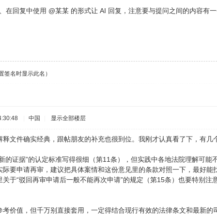
2、在回复中使用 @某某 的形式让 AI 回复，注意要与提问之间的内容有
设置签名时显示此名）
:30:48
|
中国
|
显示全部楼层
解释文件确实经典，跟帖朋友的补充也很到位。我刚才认真看了下，有几
“新的证据”的认定标准写得很细（第11条），但实践中各地法院理解可能
实际要申请再审，建议把具体案情和这份意见里的条款对照一下，最好能
里关于“驳回再审申请后一般不能再次申请”的规定（第15条）也要特别
参考价值，但千万别直接套用，一定得结合现行有效的法律条文和最新的