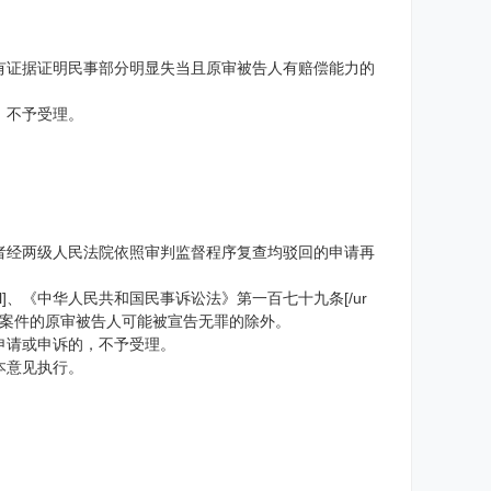
有证据证明民事部分明显失当且原审被告人有赔偿能力的
，不予受理。
者经两级人民法院依照审判监督程序复查均驳回的申请再
]、《中华人民共和国民事诉讼法》第一百七十九条[/ur
事案件的原审被告人可能被宣告无罪的除外。
申请或申诉的，不予受理。
本意见执行。