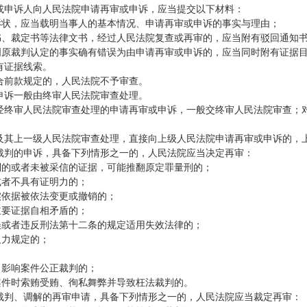
或申诉人向人民法院申请再审或申诉，应当提交以下材料：
申诉状，应当载明当事人的基本情况、申请再审或申诉的事实与理由；
决书、裁定书等法律文书，经过人民法院复查或再审的，应当附有驳回通知
证明原裁判认定的事实确有错误为由申请再审或申诉的，应当同时附有证据
有证据线索。
合前款规定的，人民法院不予审查。
申诉一般由终审人民法院审查处理。
经终审人民法院审查处理的申请再审或申诉，一般交终审人民法院审查；
及其上一级人民法院审查处理，直接向上级人民法院申请再审或申诉的，
裁判的申诉，具备下列情形之一的，人民法院应当决定再审：
集到的或者未被采信的证据，可能推翻原定罪量刑的；
或者不具有证明力的；
实依据被依法变更或撤销的；
主要证据自相矛盾的；
错误或者违反刑法第十二条的规定适用失效法律的；
及力规定的；
；
，影响案件公正裁判的；
理案件时索贿受贿、徇私舞弊并导致枉法裁判的。
裁判、调解的再审申请，具备下列情形之一的，人民法院应当裁定再审：