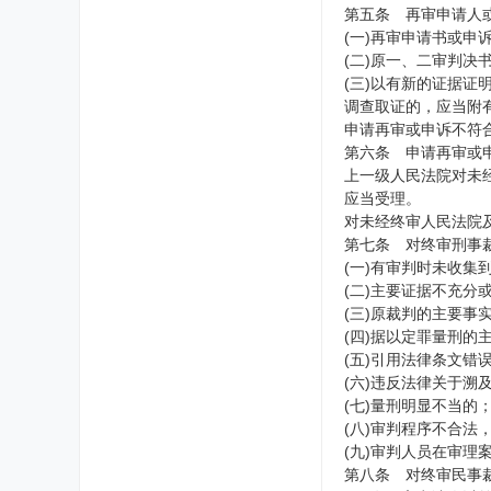
第五条 再审申请人
(一)再审申请书或
(二)原一、二审判
(三)以有新的证据
调查取证的，应当附
申请再审或申诉不符
第六条 申请再审或
上一级人民法院对未
应当受理。
对未经终审人民法院
第七条 对终审刑事
(一)有审判时未收
(二)主要证据不充分
(三)原裁判的主要事
(四)据以定罪量刑的
(五)引用法律条文
(六)违反法律关于溯
(七)量刑明显不当的
(八)审判程序不合法
(九)审判人员在审
第八条 对终审民事