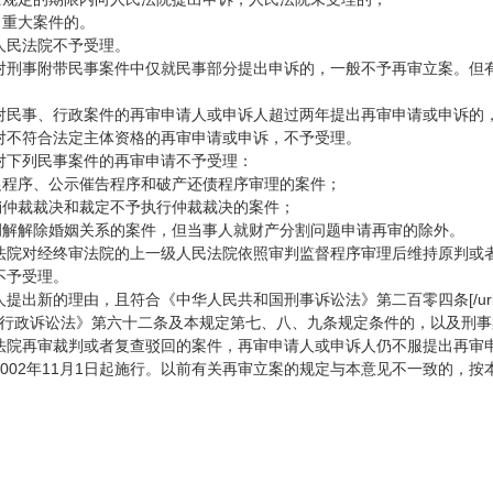
、重大案件的。
人民法院不予受理。
对刑事附带民事案件中仅就民事部分提出申诉的，一般不予再审立案。但
对民事、行政案件的再审申请人或申诉人超过两年提出再审申请或申诉的
对不符合法定主体资格的再审申请或申诉，不予受理。
对下列民事案件的再审申请不予受理：
督促程序、公示催告程序和破产还债程序审理的案件；
销仲裁裁决和裁定不予执行仲裁裁决的案件；
、调解解除婚姻关系的案件，但当事人就财产分割问题申请再审的除外。
法院对经终审法院的上一级人民法院依照审判监督程序审理后维持原判或
不予受理。
提出新的理由，且符合《中华人民共和国刑事诉讼法》第二百零四条[/url
和国行政诉讼法》第六十二条及本规定第七、八、九条规定条件的，以及刑
法院再审裁判或者复查驳回的案件，再审申请人或申诉人仍不服提出再审
002年11月1日起施行。以前有关再审立案的规定与本意见不一致的，按