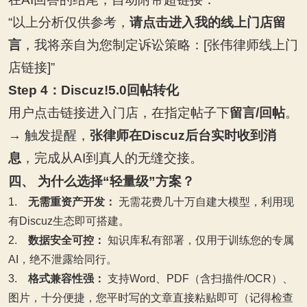
“
以上分析仅供参考，
请点击进入我的线上门店留
言
，我将亲自为您制定诉讼策略：[张伟律师线上门
店链接]”
Step 4
：Discuz!5.0回帖转化
用户点击链接进入门店，在指定帖子下
留言/回帖
。
→
触发提醒，
张律师在Discuz后台实时收到消
息
，完成从AI到真人的无缝交接。
四、 为什么选择“轻量级”方案？
1.
无需重资产开发：
​ 无需花费几十万自建大模型，利用现
有Discuz生态即可搭建。
2.
数据安全可控：
​ 知识库私有部署，仅用于训练您的专属
AI，绝不泄露给同行。
3.
格式兼容性强：
​ 支持Word、PDF（含扫描件/OCR）、
图片，十分便捷，您平时写的文章直接粘贴即可（记得检查