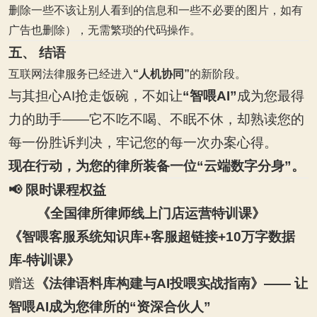
删除一些不该让别人看到的信息和一些不必要的图片，如有
广告也删除），无需繁琐的代码操作。
五、 结语
互联网法律服务已经进入
“人机协同”
的新阶段。
与其担心AI抢走饭碗，不如让
“智喂AI”
成为您最得
力的助手——它不吃不喝、不眠不休，却熟读您的
每一份胜诉判决，牢记您的每一次办案心得。
现在行动，为您的律所装备一位“云端数字分身”。
📢
限时课程权益
《全国律所律师线上门店运营特训课》
《智喂客服系统知识库+客服超链接+10万字数据
库-特训课》
赠送
《法律语料库构建与AI投喂实战指南》—— 让
智喂AI成为您律所的“资深合伙人”