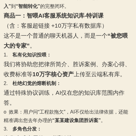
入”
到
“智能转化”
的完整闭环。
商品一：智喂AI客服系统知识库-特训课
（含：客服超链接 +10万字私有数据库）
这不是一个普通的聊天机器人，而是一个
“被您喂
大的专家”
。
1.
私有化知识投喂：
我们将协助您把律所简介、胜诉案例、办案心得、
收费标准等
10万字核心资产
上传至云端私有库。
2.
杜绝幻觉的熔断机制：
通过特殊协议训练，AI仅在您的知识库范围内作
答。
o
效果：
用户问“工程款拖欠”，AI不仅给出法律依据，还能
精准调出您去年办理的
“某某建设集团胜诉案”
。
3.
多角色分发：