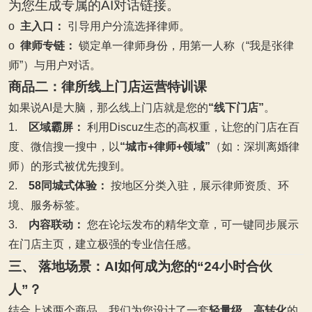
为您生成专属的AI对话链接。
o
主入口：
​ 引导用户分流选择律师。
o
律师专链：
​ 锁定单一律师身份，用第一人称（“我是张律
师”）与用户对话。
商品二：律所线上门店运营特训课
如果说AI是大脑，那么线上门店就是您的
“线下门店”
。
1.
区域霸屏：
​ 利用Discuz生态的高权重，让您的门店在百
度、微信搜一搜中，以
“城市+律师+领域”
（如：深圳离婚律
师）的形式被优先搜到。
2.
58
同城式体验：
​ 按地区分类入驻，展示律师资质、环
境、服务标签。
3.
内容联动：
​ 您在论坛发布的精华文章，可一键同步展示
在门店主页，建立极强的专业信任感。
三、 落地场景：AI如何成为您的“24小时合伙
人”？
结合上述两个商品，我们为您设计了一套
轻量级、高转化
的