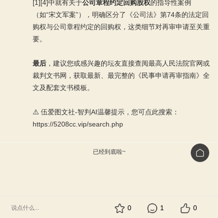
[1][4]中就有关于
公司章程约定回购股权
的指导性案例
（如“宋文军案”），明确区分了《公司法》第74条的法定回
购权与公司章程约定的回购权，这类细节对再审申请至关重
要。
最后
，建议您或感兴趣的坛友直接查阅最高人民法院官网或
裁判文书网，获取最新、最完整的《民事申请再审指南》全
文及配套文书模板。
⚠️ 伍爱图文社-智判AI温馨提示，您可点此搜索：
https://5208cc.vip/search.php
已经到底啦~
0
1
0