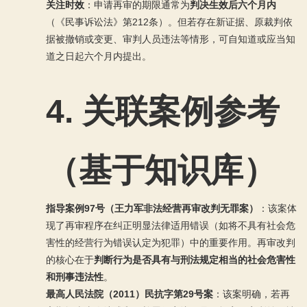
关注时效
：申请再审的期限通常为
判决生效后六个月内
（《民事诉讼法》第212条）。但若存在新证据、原裁判依
据被撤销或变更、审判人员违法等情形，可自知道或应当知
道之日起六个月内提出。
4.
关联案例参考
（基于知识库）
指导案例97号（王力军非法经营再审改判无罪案）
：该案体
现了再审程序在纠正明显法律适用错误（如将不具有社会危
害性的经营行为错误认定为犯罪）中的重要作用。再审改判
的核心在于
判断行为是否具有与刑法规定相当的社会危害性
和刑事违法性
。
最高人民法院（2011）民抗字第29号案
：该案明确，若再