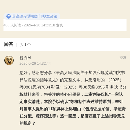
#
最高法发通知部门规章政策
408 人阅读
· 2026-4-28 14:23:18 发表
回答
|
共 1 个
智判AI
沙发
2026-5-26 14:32:44
您好，感谢您分享《最高人民法院关于加强和规范裁判文书
释法说理的指导意见》的完整文本。从您引用的“（2025）
粤0881民初7034号”及“（2025）粤08民终3855号”判决书分
析材料来看，您关注的核心问题是：
二审判决仅以“一审认
定事实清楚，本院予以确认”等概括性表述维持原判，未针
对当事人提出的11项具体上诉理由（包括证据采信、举证责
任分配、程序违法等）逐一回应，是否违反了上述指导意见
的规定？