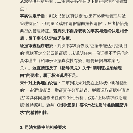
从您提供的材料看，二审判决书存在以下值得关注的法律疑
点：
事实认定矛盾
：判决书第10页认定“缺乏严格劳动管理与被
管理特征”，但同页又载明“请假需向拉长请假”，后者恰恰是
典型的管理特征。
若判决书自身载明的事实与最终认定相矛
盾，属于事实认定缺乏依据。
证据审查程序瑕疵
：判决书第9页仅以“证据未能达到证明目
的”概括否定全部四组证据，未说明任何一份证据不予采信的
具体理由（如哪份证据真实性存疑、哪份证据与本案无
关）。
这直接违反了《指导意见》关于“阐明证据采纳理
由”的要求，属于释法说理不足。
未针对上诉理由说理
：二审判决未对您在上诉状中明确指出
的“一审逻辑错误、举证责任分配错误、驳回调取证据申请违
法”等具体问题作出任何针对性分析，仅以“上诉请求缺乏理
据”维持原判。
这与《指导意见》要求“依法及时准确回应诉
求”的精神相悖。
3. 司法实践中的相关要求