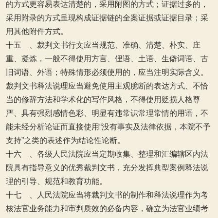
的方式更容易表达清楚的，采用附图的方式；证据过多的，
采用附录的方式呈现构成证据链的全案证据或证据目录；采
用其他附件方式。
十五 、裁判文书行文应当规范、准确、清楚、朴实、庄
重、凝炼，一般不得使用方言、俚语、土语、生僻词语、古
旧词语、外语；特殊情形必须使用的，应当注明实际含义。
裁判文书释法说理应当避免使用主观臆断的表达方式、不恰
当的修辞方法和学术化的写作风格，不得使用贬损人格尊
严、具有强烈感情色彩、明显有违常识常理常情的用语，不
能未经分析论证而直接使用“没有事实及法律依据，本院不予
支持”之类的表述作为结论性论断。
十六 、各级人民法院应当定期收集、整理和汇编辖区内法
院具有指导意义的优秀裁判文书，充分发挥典型案例释法说
理的引导、规范和教育功能。
十七 、人民法院应当将裁判文书的制作和释法说理作为考
核法官业务能力和审判质效的必备内容，确立为法官业绩考