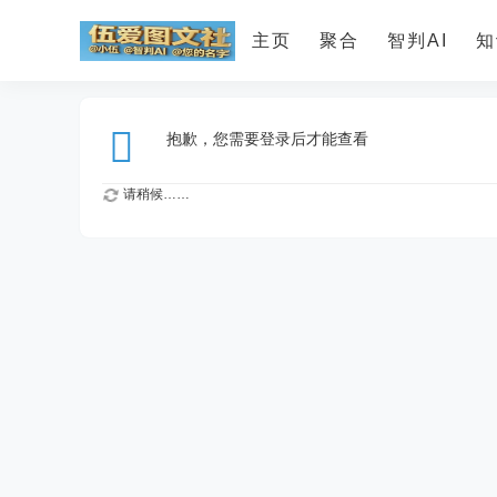
主页
聚合
智判AI
知
抱歉，您需要登录后才能查看
请稍候……