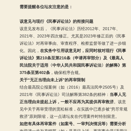
需要提醒各位坛友注意的是：
该意见与现行《民事诉讼法》的衔接问题
该意见发布后，《民事诉讼法》历经2012年、2017年、
2021年、2023年四次修正。尤其是2023年修正后的《民事
诉讼法》对再审事由、审查程序、检察监督等做了进一步细
化。因此，
在实务中引用该意见时，应同时核对现行《民事
诉讼法》第210条至第216条（申请再审部分）及《最高人
民法院关于适用〈中华人民共和国民事诉讼法〉的解释》第
375条至第402条
，确保程序合规。
关于“无正当理由未上诉”的再审限制
结合最高院公报案例（如（2016）最高法民申2505号）及
2021年《民事诉讼法》司法解释第382条的精神：
当事人无
正当理由未提起上诉，一般不应再为其提供再审救济
。该意
见中关于再审受理的宽松标准，在实践中已逐步被“穷尽常规
救济”原则限缩，这一点请坛友在代理案件时特别留意。
如您有具体再审案件（如案号、一审判决情况等）需要分析