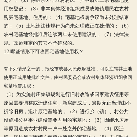
划》；
（2）除继承外，农村村民一户申请第二宗宅基地使
用权登记；
（3）非本集体经济组织成员或城镇居民在农村
购买宅基地、住房的；
（4）宅基地权属争议尚未处理结束
的；
（5）土地违法违规行为尚未处理或正在处理的；
（6）
农村宅基地经批准后连续两年未使用建设的；
（7）法律法
规、政策规定的其它不予确权的。
12.哪些情形下可收回宅基地使用权？
有下列情形之一的，报经市或县人民政府批准，可以注销其土地
使用证或用地批准文件，由村民委员会或农村集体经济组织收回
宅基地使用权：
（1）为实施村庄集镇规划进行旧村改造或国家建设征用等
原因需要调整或迁建住宅，新房建成后，逾期无正当理由不
拆除旧房，退出原宅基地的；
（2）进行乡（镇）、村公共
设施和公益事业建设需要占用的宅基地；
（3）因继承房屋
等原因造成农村村民一户一处之外的宅基地；
（4）因迁