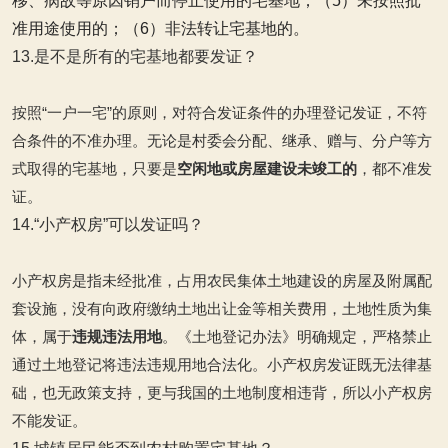
移、病故等原因销户而停止使用的宅基地；
（5）未按照批
准用途使用的；
（6）非法转让宅基地的。
13.是不是所有的宅基地都要发证？
按照“一户一宅”的原则，对符合发证条件的办理登记发证，不符
合条件的不准办理。无论是村委会分配、继承、赠与、分户等方
式取得的宅基地，只要是
空闲地或房屋建设未竣工的
，都不准发
证。
14.“小产权房”可以发证吗？
小产权房是指未经批准，占用农民集体土地建设的房屋及附属配
套设施，没有向政府缴纳土地出让金等相关费用，土地性质为集
体，属于
违规违法用地
。《土地登记办法》明确规定，严格禁止
通过土地登记将违法违规用地合法化。小产权房发证既无法律基
础，也无政策支持，更与我国的土地制度相违背，所以小产权房
不能发证。