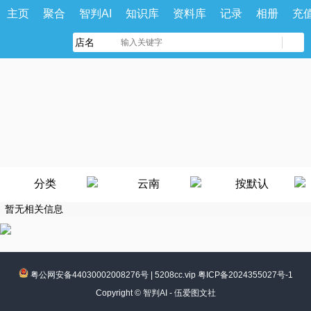
主页
聚合
智判AI
知识库
资料库
记录
相册
充
分类
云南
按默认
暂无相关信息
粤公网安备44030002008276号
|
5208cc.vip 粤ICP备2024355027号-1
Copyright ©
智判AI - 伍爱图文社