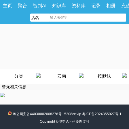
主页
聚合
智判AI
知识库
资料库
记录
相册
充
分类
云南
按默认
暂无相关信息
粤公网安备44030002008276号
|
5208cc.vip 粤ICP备2024355027号-1
Copyright ©
智判AI - 伍爱图文社