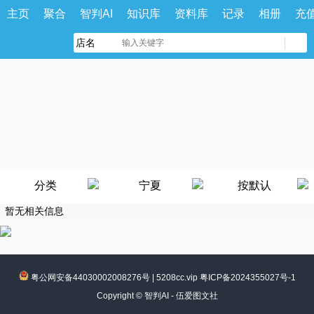
主页
聚合
智判AI
知识库
资料库
记录
相册
充
分类
宁夏
按默认
暂无相关信息
粤公网安备44030002008276号
|
5208cc.vip 粤ICP备2024355027号-1
Copyright ©
智判AI - 伍爱图文社