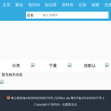
主页
聚合
智判AI
知识库
资料库
记录
相册
充
分类
宁夏
按默认
暂无相关信息
粤公网安备44030002008276号
|
5208cc.vip 粤ICP备2024355027号-1
Copyright ©
智判AI - 伍爱图文社