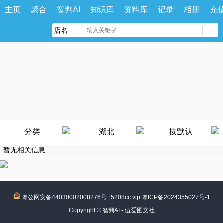
主页
聚合
智判AI
知识库
资料库
记录
相册
充
分类
湖北
按默认
暂无相关信息
粤公网安备44030002008276号
|
5208cc.vip 粤ICP备2024355027号-1
Copyright ©
智判AI - 伍爱图文社