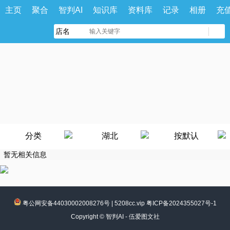
主页
聚合
智判AI
知识库
资料库
记录
相册
充
分类
湖北
按默认
暂无相关信息
粤公网安备44030002008276号
|
5208cc.vip 粤ICP备2024355027号-1
Copyright ©
智判AI - 伍爱图文社