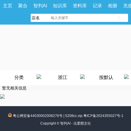
主页
聚合
智判AI
知识库
资料库
记录
相册
充
分类
浙江
按默认
暂无相关信息
粤公网安备44030002008276号
|
5208cc.vip 粤ICP备2024355027号-1
Copyright ©
智判AI - 伍爱图文社