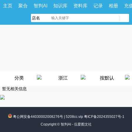
主页
聚合
智判AI
知识库
资料库
记录
相册
充
分类
浙江
按默认
暂无相关信息
粤公网安备44030002008276号
|
5208cc.vip 粤ICP备2024355027号-1
Copyright ©
智判AI - 伍爱图文社