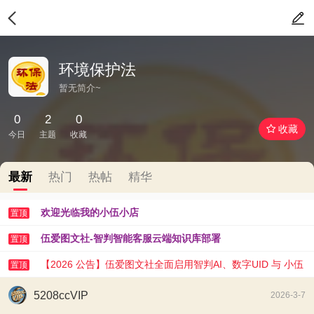
环境保护法
暂无简介~
0
2
0
收藏
今日
主题
收藏
最新
热门
热帖
精华
欢迎光临我的小伍小店
置顶
伍爱图文社-智判智能客服云端知识库部署
置顶
【2026 公告】伍爱图文社全面启用智判AI、数字UID 与 小伍
置顶
AI 助手
5208ccVIP
2026-3-7