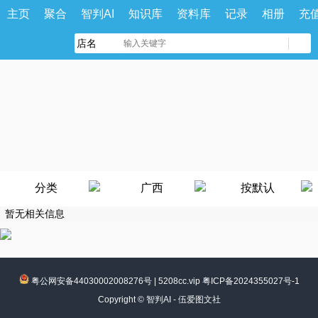
主页
聚合
智判AI
知识库
资料库
记录
相册
充
分类
广西
按默认
暂无相关信息
粤公网安备44030002008276号
|
5208cc.vip 粤ICP备2024355027号-1
Copyright ©
智判AI - 伍爱图文社