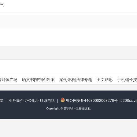
气
智能体广场
晒文书|智判AI断案
案例评析|法律专题
图文贴吧
手机端长按
屋
|
业务简介 办公地址 联系电话
|
粤公网安备44030002008276号
|
5208cc.
Copyright ©
智判AI - 伍爱图文社