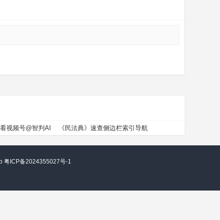
看视频号@智判AI
《民法典》速查侧边栏索引导航
vip 粤ICP备2024355027号-1