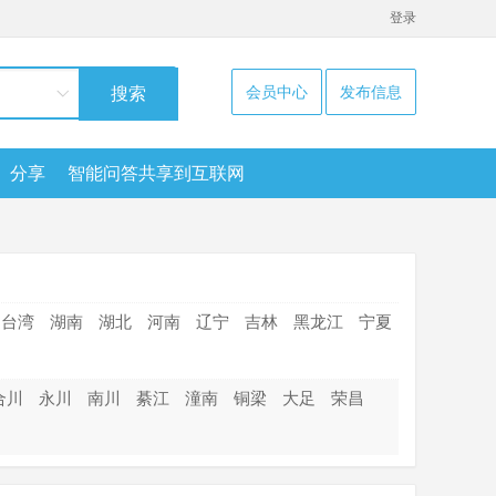
登录
会员中心
发布信息
搜索
分享
智能问答共享到互联网
台湾
湖南
湖北
河南
辽宁
吉林
黑龙江
宁夏
合川
永川
南川
綦江
潼南
铜梁
大足
荣昌