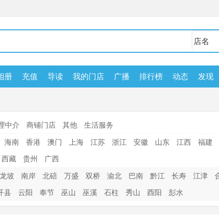
相册
充值
导读
我的门店
广播
排行榜
动态
发现
理中介
商铺门店
其他
生活服务
海南
香港
澳门
上海
江苏
浙江
安徽
山东
江西
福建
西藏
贵州
广西
龙坡
南岸
北碚
万盛
双桥
渝北
巴南
黔江
长寿
江津
开县
云阳
奉节
巫山
巫溪
石柱
秀山
酉阳
彭水