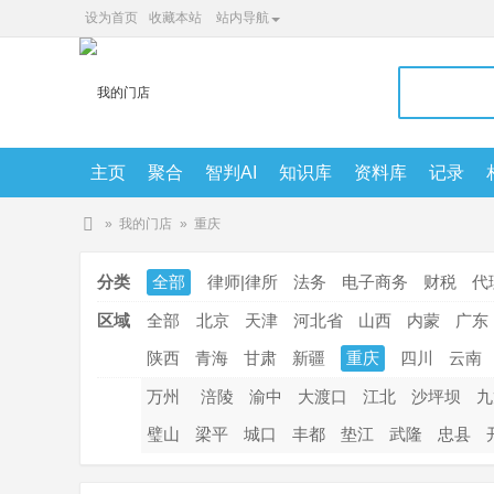
设为首页
收藏本站
站内导航
主页
聚合
智判AI
知识库
资料库
记录
5208cc知识库智喂AI
»
我的门店
»
重庆
智
分类
全部
律师|律所
法务
电子商务
财税
代
判
A
区域
全部
北京
天津
河北省
山西
内蒙
广东
I
陕西
青海
甘肃
新疆
重庆
四川
云南
万州
涪陵
渝中
大渡口
江北
沙坪坝
九
璧山
梁平
城口
丰都
垫江
武隆
忠县