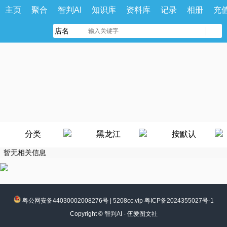
主页
聚合
智判AI
知识库
资料库
记录
相册
充
分类
黑龙江
按默认
暂无相关信息
粤公网安备44030002008276号
|
5208cc.vip 粤ICP备2024355027号-1
Copyright ©
智判AI - 伍爱图文社