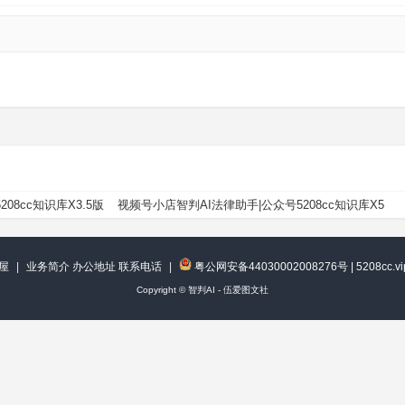
5208cc知识库X3.5版
视频号小店智判AI法律助手|公众号5208cc知识库X5
屋
|
业务简介 办公地址 联系电话
|
粤公网安备44030002008276号
|
5208cc.
Copyright ©
智判AI - 伍爱图文社