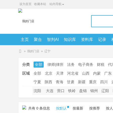
设为首页
收藏本站
站内导航
主页
聚合
智判AI
知识库
资料库
记录
5208cc知识库智喂AI
»
我的门店
»
辽宁
智
分类
全部
律师|律所
法务
电子商务
财税
代
判
A
区域
全部
北京
天津
河北省
山西
内蒙
广东
I
宁夏
陕西
青海
甘肃
新疆
重庆
四川
沈阳
大连
营口
铁岭
盘锦
锦州
辽阳
共有 0 条信息
按默认
按最新
按推荐
按人