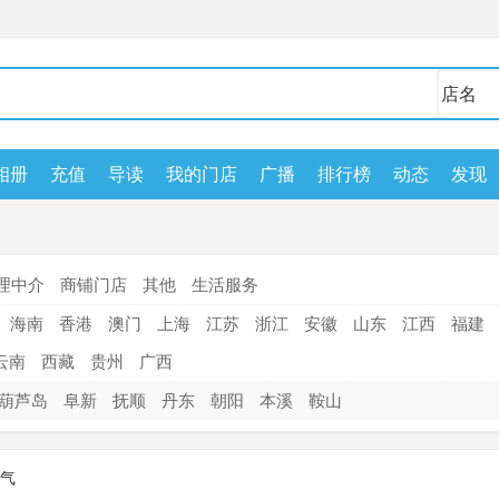
相册
充值
导读
我的门店
广播
排行榜
动态
发现
理中介
商铺门店
其他
生活服务
海南
香港
澳门
上海
江苏
浙江
安徽
山东
江西
福建
云南
西藏
贵州
广西
葫芦岛
阜新
抚顺
丹东
朝阳
本溪
鞍山
气