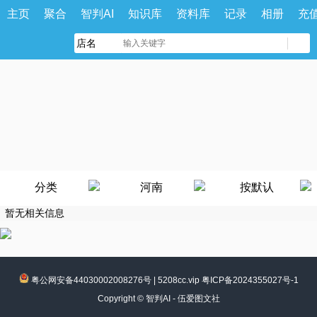
主页
聚合
智判AI
知识库
资料库
记录
相册
充
分类
河南
按默认
暂无相关信息
粤公网安备44030002008276号
|
5208cc.vip 粤ICP备2024355027号-1
Copyright ©
智判AI - 伍爱图文社