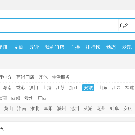
相册
充值
导读
我的门店
广播
排行榜
动态
发现
理中介
商铺门店
其他
生活服务
海南
香港
澳门
上海
江苏
浙江
安徽
山东
江西
福建
云南
西藏
贵州
广西
黄山
淮南
淮北
阜阳
滁州
池州
巢湖
亳州
蚌阜
安庆
气