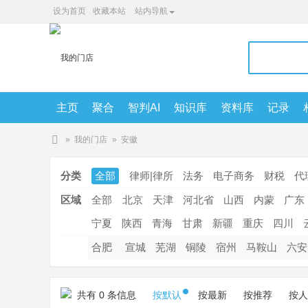
设为首页
收藏本站
站内导航
主页
聚合
智判AI
知识库
资料库
记录
5208cc知识库智喂AI
»
我的门店
»
安徽
智
分类
全部
律师|律所
法务
电子商务
财税
代
判
A
区域
全部
北京
天津
河北省
山西
内蒙
广东
I
宁夏
陕西
青海
甘肃
新疆
重庆
四川
合肥
宣城
芜湖
铜陵
宿州
马鞍山
六安
共有 0 条信息
按默认
按最新
按推荐
按人