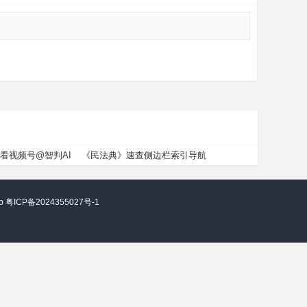
看视频号@智判AI
《民法典》速查侧边栏索引导航
vip 粤ICP备2024355027号-1