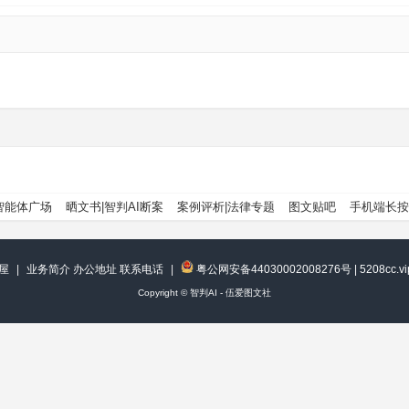
智能体广场
晒文书|智判AI断案
案例评析|法律专题
图文贴吧
手机端长按
屋
|
业务简介 办公地址 联系电话
|
粤公网安备44030002008276号
|
5208cc.
Copyright ©
智判AI - 伍爱图文社