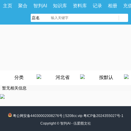
主页
聚合
智判AI
知识库
资料库
记录
相册
充
分类
河北省
按默认
暂无相关信息
粤公网安备44030002008276号
|
5208cc.vip 粤ICP备2024355027号-1
Copyright ©
智判AI - 伍爱图文社