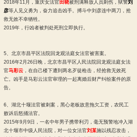
2018年11月，重庆女法官
田晓
被刑满释放人员刺伤，狱警
刘
彦
等人见义勇为，奋力追击凶手。搏斗中刘彦连中两刀，抢
救无效不幸牺牲。
2019年，行凶者被判处死刑立即执行。
5、北京市昌平区法院回龙观法庭女法官被害案。
2016年2月26日晚，北京市昌平区人民法院回龙观法庭女法
官
马彩云
，在自己楼下遭到两名歹徒枪击，经抢救无效死
亡。凶手是马彩云法官审理的一起离婚后财产纠纷案件的原
告。
6、湖北十堰法官被刺案，黑心老板故意拖欠工资，农民工
败诉后怒捅法官。
2015年9月9日，一名中年男子携带利刃，毫无预警地冲入湖
北十堰市中级人民法院，对一位女法官
刘某
施以残忍攻击，