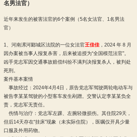
名男法官）
近年来发生的被害法官的6个案例（5名女法官、1名男法
官）
1、河南漯河郾城区法院的一位女法官
王佳佳
，2024 年 8 月
因办案被当事人报复杀害，后来被追授为“全国模范法官”‌。
凶手党志军因交通事故赔偿纠纷不满判决报复杀人，被判处
死刑。
案件基本案情‌
‌事故经过‌：2024年4月4日，原告党志军驾驶两轮电动车与
被告李某某驾驶的小型客车发生剐蹭。交警认定李某某负全
责，党志军无责任。
‌伤情与治疗‌：党志军左踝、左腕轻微损伤。其住院29天，
但后14天存在“挂床”现象（未实际住院），医嘱仅开具少量
口服及外用药物。