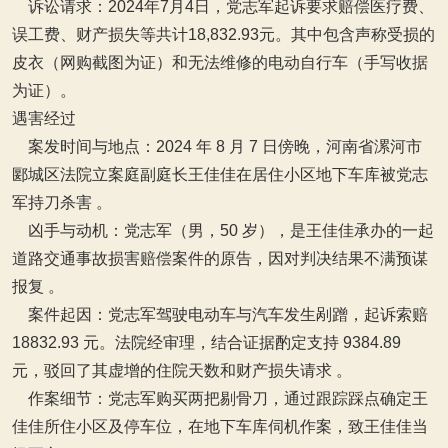
‌诉讼请求‌：2024年7月4日，党志军起诉要求赔偿医疗费、
误工费、财产损失等共计18,832.93元。其中包含声称受损的
皮衣（网购截图为证）和无法维修的电动自行车（手写收据
为证）。
遇害经过
案发时间与地点‌：2024 年 8 月 7 日傍晚，河南省漯河市
郾城区法院立案庭副庭长王佳佳在居住小区地下车库被党志
军持刀杀害 。
‌凶手与动机‌：党志军（男，50 岁），是王佳佳承办的一起
道路交通事故损害赔偿案件的原告，因对判决结果不满预谋
报复 。
‌案件起因‌：党志军驾驶电动车与汽车发生剐蹭，起诉索赔
18832.93 元。法院经审理，结合证据酌定支持 9384.89
元，驳回了其虚增的住院天数和财产损失请求 。
‌作案细节‌：党志军购买两把剔骨刀，通过跟踪踩点确定王
佳佳所住小区及停车位，在地下车库伺机作案，致王佳佳当