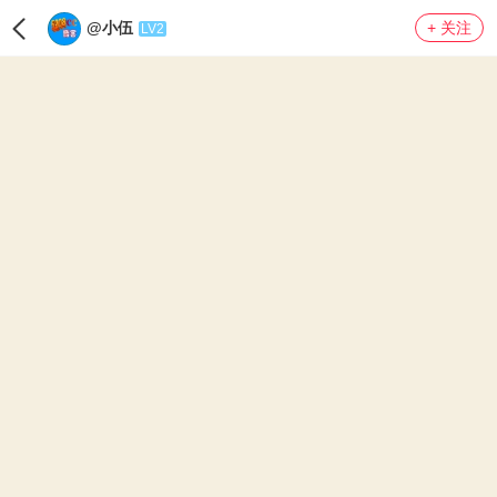
@小伍
+ 关注
LV2