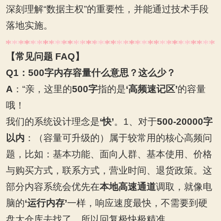
深刻理解“数据主权”的重要性，并能通过技术手段
落地实施。
【常见问题 FAQ】
Q1
：500字内存容量什么意思？这么少？
A
：“亲，这里的
500字
指的是
‘高频速记区’
的容量
哦！
我们的系统设计理念是
‘快’
。1、对于
500-20000字
以内
：（容量可升级的）属于较常用的核心高频问
题，比如：基本功能、面向人群、基本使用、价格
与购买方式，联系方式，营业时间、退货政策。这
部分内容系统会优先在
本地高速通道
调取，就像电
脑的
‘运行内存’
一样，响应速度最快，不需要到硬
盘大仓库去找了，所以回复极快极精准。