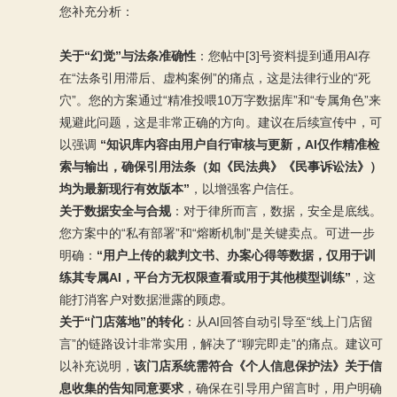
您补充分析：
关于“幻觉”与法条准确性
：您帖中[3]号资料提到通用AI存
在“法条引用滞后、虚构案例”的痛点，这是法律行业的“死
穴”。您的方案通过“精准投喂10万字数据库”和“专属角色”来
规避此问题，这是非常正确的方向。建议在后续宣传中，可
以强调
“知识库内容由用户自行审核与更新，AI仅作精准检
索与输出，确保引用法条（如《民法典》《民事诉讼法》）
均为最新现行有效版本”
，以增强客户信任。
关于数据安全与合规
：对于律所而言，数据，安全是底线。
您方案中的“私有部署”和“熔断机制”是关键卖点。可进一步
明确：
“用户上传的裁判文书、办案心得等数据，仅用于训
练其专属AI，平台方无权限查看或用于其他模型训练”
，这
能打消客户对数据泄露的顾虑。
关于“门店落地”的转化
：从AI回答自动引导至“线上门店留
言”的链路设计非常实用，解决了“聊完即走”的痛点。建议可
以补充说明，
该门店系统需符合《个人信息保护法》关于信
息收集的告知同意要求
，确保在引导用户留言时，用户明确