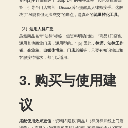
资料[2]中详细描述了“Step 1-4”的完整流程：AI化身律师回
答→引导至门店留言→Discuz后台提醒真人律师接手。这解
决了“AI能答但无法成交”的痛点，是真正的
流量转化工具
。
（3）适用人群广泛
虽然商品名带“法律”标签，但资料明确指出：“商品1门店也
通用其他商业门店，通用型的。” [5] 因此，
律师、法律工作
者、企业主、自媒体博主、门店老板
等，只要有知识输出和
客服接待需求，都可以适用。
3. 购买与使用建
议
搭配使用效果更佳
：资料[3]建议“商品1（律所律师线上门店
运营）+ 商品2（智喂客服系统知识库+客服超链接+10万字