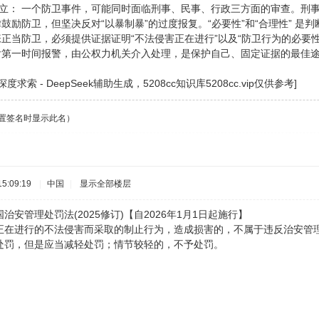
互独立： 一个防卫事件，可能同时面临刑事、民事、行政三方面的审查。刑
法律鼓励防卫，但坚决反对“以暴制暴”的过度报复。“必要性”和“合理性” 
主张正当防卫，必须提供证据证明“不法侵害正在进行”以及“防卫行为的必要
发后第一时间报警，由公权力机关介入处理，是保护自己、固定证据的最佳
索 - DeepSeek辅助生成，5208cc知识库5208cc.vip仅供参考]
设置签名时显示此名）
5:09:19
|
中国
|
显示全部楼层
安管理处罚法(2025修订)【自2026年1月1日起施行】
正在进行的不法侵害而采取的制止行为，造成损害的，不属于违反治安管
处罚，但是应当减轻处罚；情节较轻的，不予处罚。