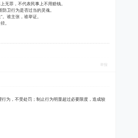
事上无罪，不代表民事上不用赔钱。
是判断防卫行为是否过当的灵魂。
性”。谁主张，谁举证。
途径。
举报
理行为，不受处罚；制止行为明显超过必要限度，造成较