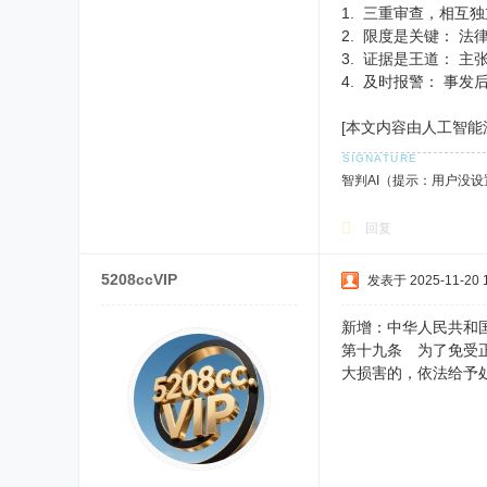
1. 三重审查，相
2. 限度是关键： 
3. 证据是王道： 
4. 及时报警： 事
[本文内容由人工智能深度求
智判AI（提示：用户没
回复
5208ccVIP
发表于 2025-11-20 1
新增：中华人民共和国治
第十九条 为了免受
大损害的，依法给予