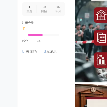
111
-25
287
主题
回帖
积分
注册会员
积分
287
关注TA
发消息