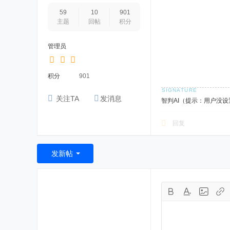
59
10
901
主题
回帖
积分
管理员
积分
901
关注TA
发消息
智判AI（提示：用户没
回复
发新帖