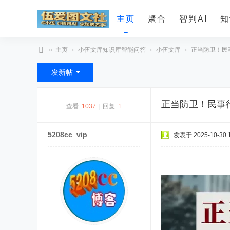
主页
聚合
智判AI
知
»
主页
›
小伍文库知识库智能问答
›
小伍文库
›
正当防卫！民事
智
发新帖
判
A
正当防卫！民事
查看:
1037
|
回复:
1
I
5208cc_vip
发表于 2025-10-30 1