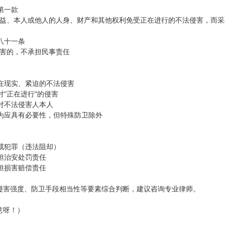
第一款
利益、本人或他人的人身、财产和其他权利免受正在进行的不法侵害，而
百八十一条
损害的，不承担民事责任
存在现实、紧迫的不法侵害
对"正在进行"的侵害
针对不法侵害人本人
行为应具有必要性，但特殊防卫除外
构成犯罪（违法阻却）
承担治安处罚责任
承担损害赔偿责任
侵害强度、防卫手段相当性等要素综合判断，建议咨询专业律师。
意呀！）