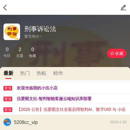
刑事诉讼法
暂无简介~
0
2
0
收藏
今日
主题
收藏
最新
热门
热帖
精华
欢迎光临我的小伍小店
置顶
伍爱图文社-智判智能客服云端知识库部署
置顶
【2026 公告】伍爱图文社全面启用智判AI、数字UID 与 小伍
置顶
AI 助手
5208cc_vip
2026-2-26