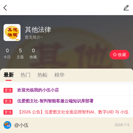
其他法律
暂无简介~
0
5
0
收藏
今日
主题
收藏
最新
热门
热帖
精华
欢迎光临我的小伍小店
置顶
伍爱图文社-智判智能客服云端知识库部署
置顶
【2026 公告】伍爱图文社全面启用智判AI、数字UID 与 小伍
置顶
AI 助手
@小伍
2026-7-5