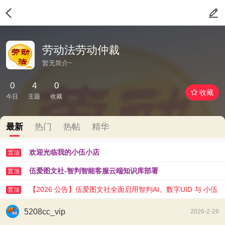
劳动法劳动仲裁
暂无简介~
0
4
0
收藏
今日
主题
收藏
最新
热门
热帖
精华
欢迎光临我的小伍小店
置顶
伍爱图文社-智判智能客服云端知识库部署
置顶
【2026 公告】伍爱图文社全面启用智判AI、数字UID 与 小伍
置顶
AI 助手
5208cc_vip
2026-2-26