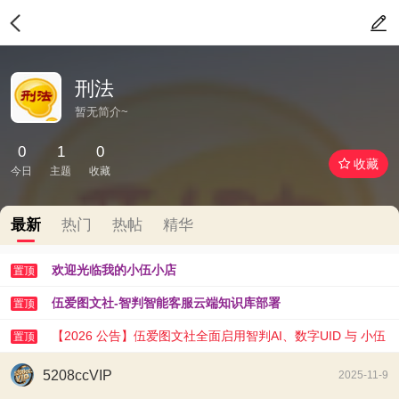
刑法
暂无简介~
0
1
0
收藏
今日
主题
收藏
最新
热门
热帖
精华
欢迎光临我的小伍小店
置顶
伍爱图文社-智判智能客服云端知识库部署
置顶
【2026 公告】伍爱图文社全面启用智判AI、数字UID 与 小伍
置顶
AI 助手
5208ccVIP
2025-11-9