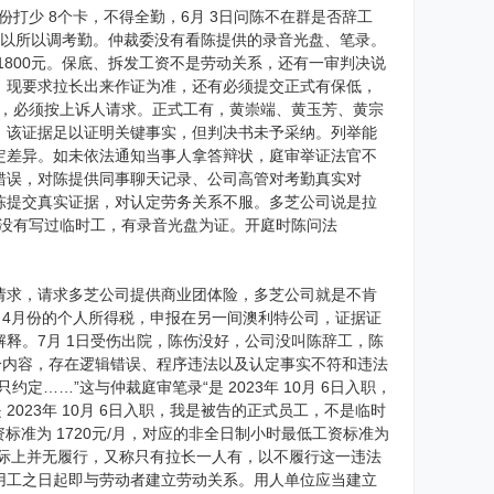
月份打少 8个卡，不得全勤，6月 3日问陈不在群是否辞工
才可以所以调考勤。仲裁委没有看陈提供的录音光盘、笔录。
800元。保底、拆发工资不是劳动关系，还有一审判决说
，现要求拉长出来作证为准，还有必须提交正式有保低，
月工资，必须按上诉人请求。正式工有，黄崇端、黄玉芳、黄宗
，该证据足以证明关键事实，但判决书未予采纳。列举能
定差异。如未依法通知当事人拿答辩状，庭审举证法官不
错误，对陈提供同事聊天记录、公司高管对考勤真实对
陈提交真实证据，对认定劳务关系不服。多芝公司说是拉
他没有写过临时工，有录音光盘为证。开庭时陈问法
请求，请求多芝公司提供商业团体险，多芝公司就是不肯
3、4月份的个人所得税，申报在另一间澳利特公司，证据证
释。7月 1日受伤出院，陈伤没好，公司没叫陈辞工，陈
分内容，存在逻辑错误、程序违法以及认定事实不符和违法
……”这与仲裁庭审笔录“是 2023年 10月 6日入职，
是 2023年 10月 6日入职，我是被告的正式员工，不是临时
标准为 1720元/月，对应的非全日制小时最低工资标准为
但实际上并无履行，又称只有拉长一人有，以不履行这一违法
用工之日起即与劳动者建立劳动关系。用人单位应当建立