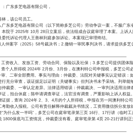
）：广东多芝电器有限公司，
。
善林，该公司员工。
广东多芝电器有限公司（以下简称多芝公司）劳动争议一案，不服广东省廉江市
本院于 2025年 10月 28日立案后，依法组成合议庭审理了本案。上
及委托诉讼代理人王善林到庭参加诉讼。本案现已审理终结。
人仲案字（2025）58号裁决书；2.撤销一审民事判决书，请求提供多芝公司 2
———————————————————————————————
勤、工资收入、发放工资、劳动合同、保险以及社保；3.多芝公司提供团体
，查个人所得税 2024年 2月份、3月份，在澳利特公司申报税，多芝公
担一审、二审全部费用。事实与理由：仲裁委、法院对关键事实认定错误：
进行充分审查，该证据足以证明（关键事实）但判决书未予采纳。列举能
与仲裁委、一审认定差异。法律适用错误：仲裁裁决、一审判决适用法律
举证，拍台休庭；陈申请调查举证，法官没有调查，严重影响上诉人权益
证据，查询 2024年 2、3、4月的个人所得税，申报在另一间澳利特
工考勤收入报税。公司有责任解释仲裁裁决书情况，工资用微信拆分发放就是
“为什么发一半吗”，多芝公司在庭审笔录第三页 16行、17行讲（临
 1800保底与工资情况，仲裁委没有看。庭审笔录第 4页 20-21行
———————————————————————————————