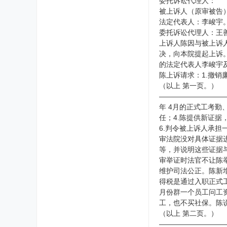
委托诉讼代理人：
被上诉人（原审被告
法定代表人：李峻宇
委托诉讼代理人：王
上诉人陈因与被上诉人
决，向本院提起上诉。
的法定代表人李峻宇
陈上诉请求：1.撤销廉
（以上 第一页。）
—————————
年 4月的正式工考
任；4.陈提供新证据
6.判令被上诉人承
审法院没对具体证据
等，并说明这些证据
审举证时法官不让陈
维护司法公正。陈新增
得税是通过入职正式
月份群一个员工问工资
工，也不买社保。陈说
（以上 第二页。）
—————————