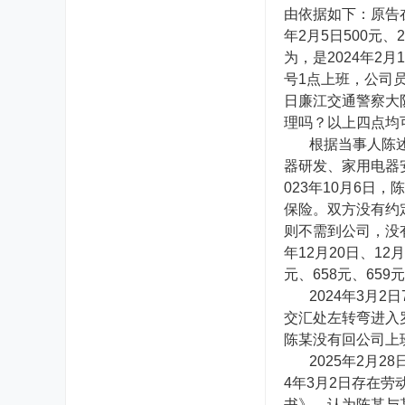
由依据如下：原告在诉
年2月5日500元、
为，是2024年2
号1点上班，公司员工
日廉江交通警察大
理吗？以上四点均
根据当事人陈述和
器研发、家用电器
023年10月6
保险。双方没有约
则不需到公司，没
年12月20日、12
元、658元、659元
2024
年3月2
交汇处左转弯进入
陈某没有回公司上
2025
年2月2
4年3月2日存在劳
书》，认为陈某与