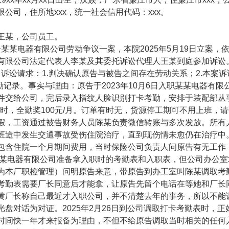
限公司，住所地xxx，统一社会信用代码：xxx。
。
王某，公司员工。
某电器有限公司劳动争议一案，本院2025年5月19日立案，
有限公司法定代表人李某及其委托诉讼代理人王某到庭参加诉讼
请求：1.判决确认原告与被告之间存在劳动关系；2.本案诉讼费
考勤记录。事实与理由：原告于2023年10月6日入职某某电器
件交给公司，完后录入指纹人脸识别打卡考勤，安排于装配部从事
/小时，全勤奖100元/月。订单有时无，货源停工期可不用上班
假，工资通过被告财务人员陈某负责微信转账与多次发放。所有人一
班途中发生交通事故受伤住院治疗，直到现伤情未愈仍在治疗中。
包含住院一个月期间费用，当时保险公司负责人问原告有无工作，
到某某电器有限公司准备拿入职时的考勤表和入职表，但公司办公室
为本厂职检管理）问明原告来意，带原告到办工室叫陈某调取考
考勤表需要厂长同意后才能拿，让原告先留个电话在等她和厂长
黄厂长称自己最近才入职公司，并不清楚去年的事务，所以不能
光盘对话为对证。2025年2月26日到公司调取打卡考勤表时，
时间快一年才来报备为理由，不但不给原告调取当时相关的任何