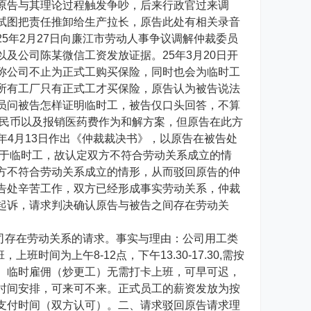
原告与其理论过程触发争吵，后来行政官过来调
试图把责任推卸给生产拉长，原告此处有相关录音
5年2月27日向廉江市劳动人事争议调解仲裁委员
及公司陈某微信工资发放证据。25年3月20日开
称公司不止为正式工购买保险，同时也会为临时工
所有工厂只有正式工才买保险，原告认为被告说法
员问被告怎样证明临时工，被告仅口头回答，不算
人民币以及报销医药费作为和解方案，但原告在此方
5年4月13日作出《仲裁裁决书》，以原告在被告处
属于临时工，故认定双方不符合劳动关系成立的情
方不符合劳动关系成立的情形，从而驳回原告的仲
告处辛苦工作，双方已经形成事实劳动关系，仲裁
起诉，请求判决确认原告与被告之间存在劳动关
公司存在劳动关系的请求。事实与理由：公司用工类
间为上午8-12点，下午13.30-17.30,需按
。临时雇佣（炒更工）无需打卡上班，可早可迟，
时间安排，可来可不来。正式员工的薪资发放为按
支付时间（双方认可）。二、请求驳回原告请求理