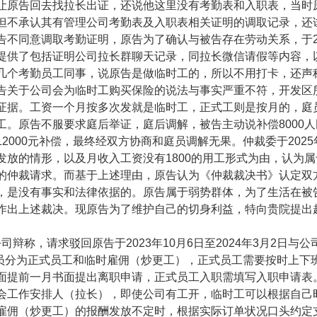
让原告回去找拉长出证，还说他这里没有考勤表和入职表，当时
但不承认其有管理公司考勤表及入职表相关证明的调取记录，还
告不同意调取考勤证明，原告为了确认与被告存在劳动关系，于2
提供了包括证明公司拉长群聊天记录，同拉长微信请假等内容，以
几个考勤员工同事，说原告是做临时工的，所以不用打卡，还声
告关于公司会为临时工购买保险的说法与事实严重不符，开发区
证据。工资一个月按多次发就是临时工，正式工则是按月的，庭
工。原告不服要求庭后举证，庭后调解，被告主动说补偿8000
2000元补偿，最终经双方协商和庭员调解无果。仲裁委于202
发放的情形，以及月收入工资没有1800的用工形式为由，认为
的仲裁请求。而基于上述理由，原告认为《仲裁裁决书》认定双
，是没有事实和法律依据的。原告属于弱势群体，为了生活在被
作出上述裁决。现原告为了维护自己的切身利益，特向贵院提出
辩称，请求驳回原告于2023年10月6日至2024年3月2日与
员分为正式员工和临时雇佣（炒更工），正式员工需要按时上下班，上班时
面提前一月书面提出离职申请，正式员工入职需填写入职申请表
会工作安排人（拉长），即使公司有工开，临时工可以根据自己
雇佣（炒更工）的报酬发放不定时，根据实际订单状况口头约定