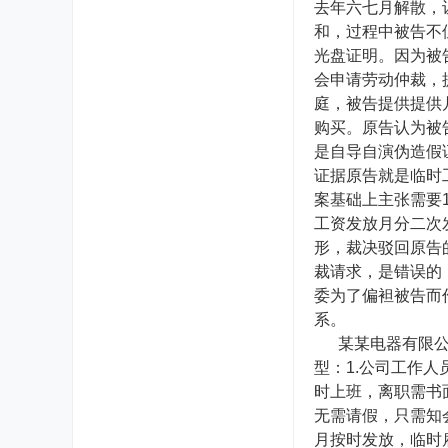
去年六七月解散，
和，过程中被告不
光盘证明。因为被
会申请劳动仲裁，
庭，被告提供提供
购买。原告认为被
是自导自演伪造假
证据原告就是临时
案基础上主张需要1
工资发放月分二次
形，裁决驳回原告
裁请求，是错误的
委为了偏袒被告而
系。
某某电器有限公司
型：1.公司工作人
时上班，离职需书
无需请假，只需知
月按时发放，临时