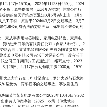
27日1570元、2024年1月23日659元、2024
和诉求的不符；原告提供的（xx装配A拉群）并非公司行
提供的聊天群第29页通知3月6号9点上班，3月5
正式员工不符；原告于2024年3月2日交通事故，3月7
如果你和公司有合法的劳动关系，你出院不来公司处
一家从事家用电器制造、家用电器销售、家用电
、货物进出口等的有限责任公司（自然人独资）。2
面劳动合同，某某电器有限公司没有为陈某参加社会
只需某某电器有限公司有活干才需到公司，没有活干
限公司工作期间的工资通过扫二维码支付，2023
、3月26日、4月17日分别领取工资2000元、1570
往罗州大道方向行驶，行驶至廉江市罗州大道与石龙路
造成陈某受伤、两车损坏的交通事故。事故发生后，
陈某与某某电器有限公司2023年10月6日至202
出廉劳人仲案字第（2025）xx号《仲裁裁决
仲裁请求。陈某对上述裁决不服，而向本院起诉，