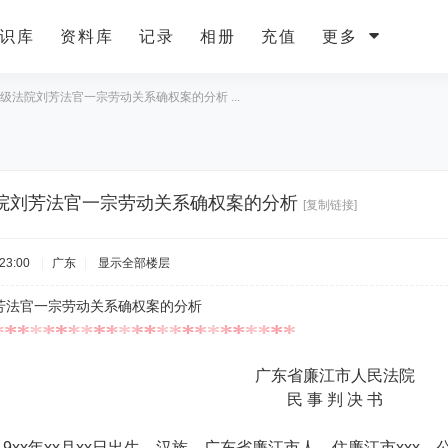
识库
资料库
记录
相册
充值
更多
级法院刘芳法官一宗劳动关系确权案的分析 ...
院刘芳法官一宗劳动关系确权案的分析
[复制链接]
23:00
|
广东
|
显示全部楼层
芳法官一宗劳动关系确权案的分析
广东省廉江市人民法院
民 事 判 决 书
9xx年xx月xx日出生，汉族，广东省廉江市人，住廉江市xxx，