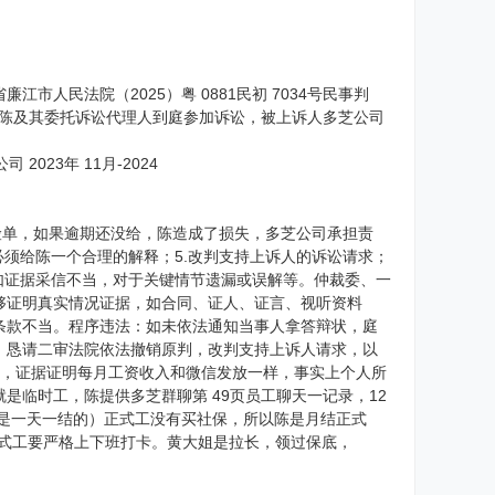
人民法院（2025）粤 0881民初 7034号民事判
诉人陈及其委托诉讼代理人到庭参加诉讼，被上诉人多芝公司
023年 11月-2024
险单，如果逾期还没给，陈造成了损失，多芝公司承担责
司必须给陈一个合理的解释；5.改判支持上诉人的诉讼请求；
如证据采信不当，对于关键情节遗漏或误解等。仲裁委、一
够证明真实情况证据，如合同、证人、证言、视听资料
条款不当。程序违法：如未依法通知当事人拿答辩状，庭
。恳请二审法院依法撤销原判，改判支持上诉人请求，以
公司，证据证明每月工资收入和微信发放一样，事实上个人所
临时工，陈提供多芝群聊第 49页员工聊天一记录，12
时工是一天一结的）正式工没有买社保，所以陈是月结正式
讲到正式工要严格上下班打卡。黄大姐是拉长，领过保底，