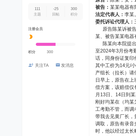
被告：
某某电器有
111
-25
300
法定代表人：
李某
主题
回帖
积分
委托诉讼代理人：
原告陈某诉被告某
注册会员
某、被告某某电器
陈某向本院提出诉讼
至2024年3月份
积分
300
话，同身份证复印
关注TA
发消息
其中工价为14元
产组长（拉长）请
日早上，原告在上
偿方案，该赔偿仅
月13日、14日
刚好均某在（均某
工考勤不管，而调
带我去见黄厂长，
调取，原告有录音
时，他以经过太长