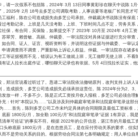
，请一次假系不包括陈，2024年 3月 13日同事黄彩珍在聊天中说陈 1
，2025年 2月 18号去多芝公司调取考勤，人事说要等老板厂长同意
员工福利，陈在公司造成损失由多芝公司承担。仲裁裁决书说陈没有保底 1
看过考勤记录。上班是几天没考勤，上班、下班时间几点不定，劳务关系
社保，有合同，买保险，如果提交不了 2023年 10月至 2024年 4
、苏翠芳、赖曾敏、高丽。仲裁委、一审法院没对具体证据进行充分审查
，如合同、证人、证言、视听资料等，并说明这些证据与仲裁委、一审认
，申请调查而不调查，严重影响上诉讼人权益。仲裁、一审法院存在诸多
时工等证据视而不见，错误认为有工做就上班，无工做即无使上班，不看
须有证人拉长出庭作证，哪怕聊天记录也有依据。5月 4日找拉长证实，
———————————————————————————————
没，郑法官说看过听过了。恳请二审法院依法撤销原判，改判支持上诉人
，造成损失，多芝公司造成损失必须承担这责任。陈 2024年分为2、
信发放一样，不多不少。陈是正式工资按月收入报税，多芝公司必须合理解
补充：针对“本院认为……”以及涉及到仲裁庭审笔录和法院庭审笔录这部
为……首先，陈到多芝公司工作未约定具体的合同期限及最低工资标准，只约定
薪 1800元/月，加全勤 100元/月”和法院庭审笔录“证据 1有异议，我
清单可佐证”的事实不符。根据 2022年的公开信息，湛江市的月最低工资
司口头称底薪 1800元/月，是在忽悠员工，是在应付劳动关系的要求，
从而不是劳动关系的目的。根据劳动合同法第七条明确规定：用人单位自