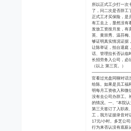
所以正式工少打一次卡
了，问二次是否辞工了
正式工才买保险，是
有工去上，显然没有
发放工资按月发，有卖
英、黄崇秀、温芬梅
够证明真实情况证据
让陈举证，拍台退庭
话、管理拉长否认临
长招劳务入公司，必
（以上 第三页。）
—————————
官看过光盘同聊对话
给陈。如果是员工福利
明每月工资收入和微
没有去公司办辞工。
的情况。一、“本院认
第三天签订了入职表、底
工，我方证据录音对话
17元/小时。多芝公
行为来否认没有底薪