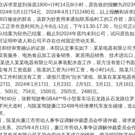
求里提到保底1800+计时14元8/小时，原告收的报酬为2023年12月
2024年3月1日754元、2024年4月17日2480元，以上报酬
月18日修改的群名，该群为炒更用来通知联系临时工的工作群；原告
正常作息时间为上午8点-12点，下午13.30-17.30，与公司
队结案为轻伤已结案，截止到2024年底均未到公司，试问原告
可证明申请人和公司不存在任何固定劳动关系。
经审查确认的证据，本院认定事实如下：某某电器有限公司为
安装服务、电热食品加工设备销售、家居用品销售、技术进出口
日，陈某进入某某电器有限公司从事装配水壶工作，双方没有签订书
定每月工资底薪，陈某的工资为计时工资，每小时14元。陈某
有工作时就没有工资，请假只需向“拉长”请假。陈某在某某电器有
月27日、2024年1月17日、1月23日、2月5日、3月1日、3月16日
、500元、754元、1500元、2505元、2480元。
日7时40分，张辉驾驶粤GBA6**号小型客车沿石龙路从石龙路
罗州大道时，与陈某驾驶廉江32498号经便摩托车发生碰撞，
班。
8日，陈某向廉江市劳动人事争议调解仲裁委员会申请仲裁，请求裁决
动关系。2025年4月13日，廉江市劳动人事争议调解仲裁委员会作
某某电器有限公司不符合劳动关系成立的情形。裁决驳回陈某的