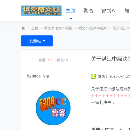
主页
聚合
智判AI
知
»
主页
›
晒文书|智判AI断案
›
晒文书|智判AI断案
›
关于湛江中
智
发新帖
判
A
关于湛江中级法
查看:
733
|
回复:
5
I
5208cc_vip
发表于 2026-3-7 12:
关于湛江中级法院刘
一审判决书：
原告：
陈某，女，1