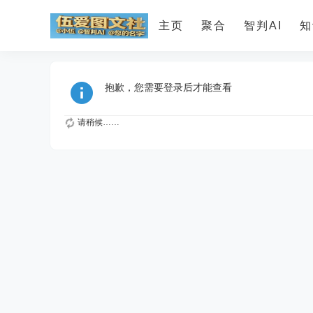
主页
聚合
智判AI
知
抱歉，您需要登录后才能查看
请稍候……