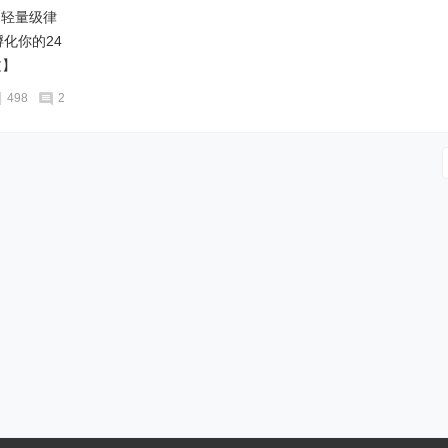
的轻量级律
化你的24
文】
498
2