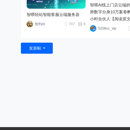
智喂AI线上门店云端
师数字分身10万案卷孵
智喂轻站智能客服云端服务器
小时合伙人【阅读原
智判AI
707
8
5208cc_vip
发新帖