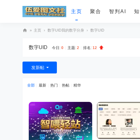
主页
聚合
智判AI
知
»
主页
›
数字UID我的数字分身
›
数字UID
智
数字UID
今日:
0
|
主题:
2
|
排名:
12
判
A
I
发新帖
全部
|
最新
|
热门
|
热帖
|
精华