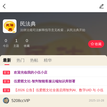
民法典
法律法规司法解释指导意见检索，从民法典开始
0
1
0
收藏
今日
主题
收藏
最新
热门
热帖
精华
欢迎光临我的小伍小店
置顶
伍爱图文社-智判智能客服云端知识库部署
置顶
【2026 公告】伍爱图文社全面启用智判AI、数字UID 与 小伍
置顶
AI 助手
5208ccVIP
2025-10-28