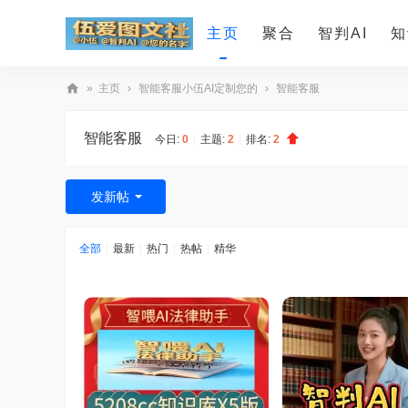
主页
聚合
智判AI
知
»
主页
›
智能客服小伍AI定制您的
›
智能客服
智
智能客服
今日:
0
|
主题:
2
|
排名:
2
判
A
I
发新帖
全部
|
最新
|
热门
|
热帖
|
精华