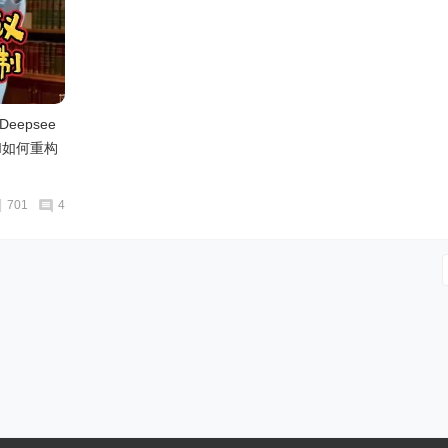
eepsee
AI如何重构
】
701
4