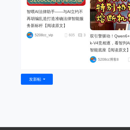
智喂AI法律助手——与AI立约不
再胡编乱造打造准确法律智能服
务新标杆【阅读原文】
5208cc_vip
605
3
双引擎驱动！Qwen6+D
k‑V4竞相逐，看智判
智能底座【阅读原文
5208cc博客8
发新帖