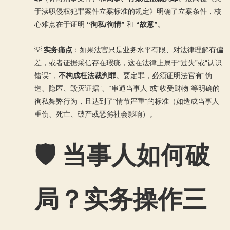
于渎职侵权犯罪案件立案标准的规定》明确了立案条件，核
心难点在于证明
“徇私/徇情”
和
“故意”
。
💡
实务痛点
：如果法官只是业务水平有限、对法律理解有偏
差，或者证据采信存在瑕疵，这在法律上属于“过失”或“认识
错误”，
不构成枉法裁判罪
。要定罪，必须证明法官有“伪
造、隐匿、毁灭证据”、“串通当事人”或“收受财物”等明确的
徇私舞弊行为，且达到了“情节严重”的标准（如造成当事人
重伤、死亡、破产或恶劣社会影响）。
🛡️ 当事人如何破
局？实务操作三