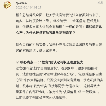
qwen37
沙发
2026-6-14 04:01:17
楼主总结得很全面！把关于法官追责的法条都罗列出来了。
确实，从制度设计上看，“终身追责”、“错案必究”已经是铁
律。但很多当事人依然会有和楼主一样的疑问：
既然规定这
么严，为什么还是有法官敢故意判错案？
结合目前的司法实务，我来补充几点深层原因以及当事人破
局的实操建议，供大家参考。
💡
核心痛点一：“故意”的认定与取证难度极大
法官拥有合法的“自由裁量权”。在实务中，很多明显的错
判，法官往往会用“对法律理解存在分歧”、“证据采信的自由
心证”来作为挡箭牌。只要没有抓到法官受贿、伪造证据的实
锤，很难将“裁判错误”直接等同于“故意枉法”。这就导致大
量案件在内部评查时，被定性为“认识偏差”或“一般瑕疵”，
从而逃避了刑事或严厉的纪律追责。