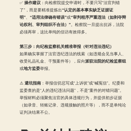
✅
操作建议
：向检察院提交申请时，不要只写“法官判错
了”，而是要精准提炼出
“认定的基本事实缺乏证据证
明”
、
“适用法律确有错误”
或
“审判程序严重违法（如剥夺辩
论权利、审判组织不合法）”
。检察院一旦提出抗诉，法院
必须再审，这比单纯的信访有效得多。
第三步：向纪检监察机关精准举报（针对违法违纪）
如果确实掌握了法官违纪违法的线索（如违规会见当事人、
收受礼品礼金、干预案件等），应向
派驻法院的纪检监察组
或
地方监委
举报。
⚠️
避坑指南
：举报信切忌写成“上诉状”或“喊冤信”。纪委和
监委查的是“人的违纪违法问题”，不是“案件的对错问题”。
举报材料必须聚焦法官的具体违规行为，并提供初步证据
（如录音、转账记录、违规接触的照片等），而不是单纯论
证判决结果不公。