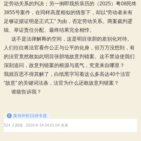
定劳动关系的判决；另一例即我所亲历的（2025）粤08民终
3855号案件，在同样高度相似的情形下，却以“劳动者未有
足够证据证明是正式工” 为由，否定劳动关系。两案裁判逻
辑、举证责任分配、最终结果完全相悖。
这不是法律解释的空间，这是明目张胆的差别化对待。
人们往往将法官看作公正与公平的化身，但万万没想到，有
的法官竟然敢如此明目张胆地故意判错案。这不禁迫使我们
深刻追问，故意判错案的根源与底气，究竟来自哪里？
我就百思不得其解了，白纸黑字写着这么多高达40个法官
“故意” 的关键词法条，法官为什么还敢故意判错案？
谁能告诉我？
#
案例评析|法律专题
524 人阅读
· 2026-6-14 04:01:04 发表