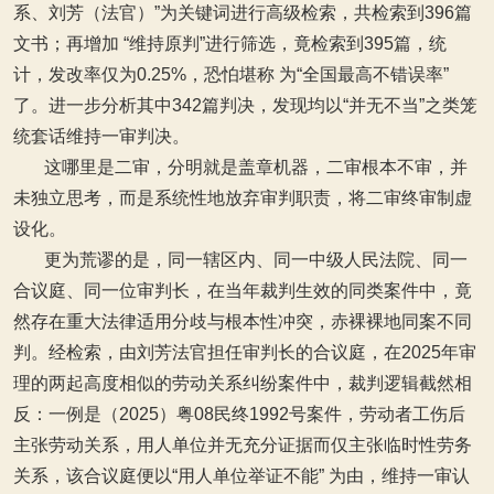
系、刘芳（法官）”为关键词进行高级检索，共检索到396篇
文书；再增加 “维持原判”进行筛选，竟检索到395篇，统
计，发改率仅为0.25%，恐怕堪称 为“全国最高不错误率”
了。进一步分析其中342篇判决，发现均以“并无不当”之类笼
统套话维持一审判决。
这哪里是二审，分明就是盖章机器，二审根本不审，并
未独立思考，而是系统性地放弃审判职责，将二审终审制虚
设化。
更为荒谬的是，同一辖区内、同一中级人民法院、同一
合议庭、同一位审判长，在当年裁判生效的同类案件中，竟
然存在重大法律适用分歧与根本性冲突，赤裸裸地同案不同
判。经检索，由刘芳法官担任审判长的合议庭，在2025年审
理的两起高度相似的劳动关系纠纷案件中，裁判逻辑截然相
反：一例是（2025）粤08民终1992号案件，劳动者工伤后
主张劳动关系，用人单位并无充分证据而仅主张临时性劳务
关系，该合议庭便以“用人单位举证不能” 为由，维持一审认