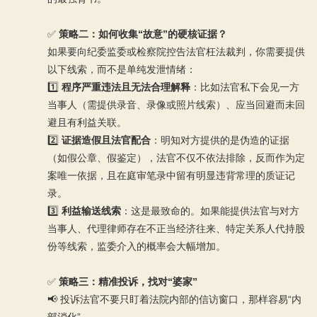
✅
策略二：如何收集“故意”的硬核证据？
如果要向纪委监委或检察院控告法官枉法裁判，你需要提供
以下线索，而不是单纯发泄情绪：
1️⃣
程序严重违法且无法合理解释
：比如法官私下会见一方
当事人（需提供录音、录像或照片线索）、应当回避而未回
避且有利益关联。
2️⃣
证据造假且法官配合
：明知对方提供的是伪造的证据
（如假公章、假鉴定），法官不仅不依法排除，反而作为定
案唯一依据，且在庭审笔录中留有明显违背常理的质证记
录。
3️⃣
利益输送线索
：这是最致命的。如果能提供法官与对方
当事人、代理律师存在不正当经济往来、特定关系人代持股
份等线索，监委介入的概率会大幅增加。
✅
策略三：精准投诉，找对“婆家”
📢 投诉法官不要只盯着法院内部的信访窗口，那样容易“内