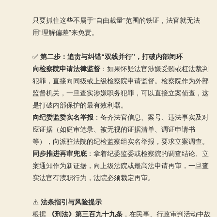
只要抓住这些不属于“自由裁量”范围的铁证，法官就无法
用“理解偏差”来免责。
✅
第二步：追责与纠错“双线并行”，打破内部闭环
向检察院申请法律监督
：如果怀疑法官涉嫌受贿或枉法裁判
犯罪，直接向同级或上级检察院申请监督。检察院作为外部
监督机关，一旦查实涉嫌职务犯罪，可以直接立案侦查，这
是打破内部保护的最有效利器。
向纪委监委实名举报
：备齐法官信息、案号、违法事实及对
应证据（如庭审笔录、被无视的证据清单、调证申请书
等），向派驻法院的纪检监察组实名举报，要求立案调查。
同步推进再审兜底
：拿着纪委监委或检察院的调查结论、立
案通知作为新证据，向上级法院或最高法申请再审，一旦查
实法官有渎职行为，法院必须裁定再审。
⚠️
法条指引与风险提示
根据
《刑法》第三百九十九条
，在民事、行政审判活动中故