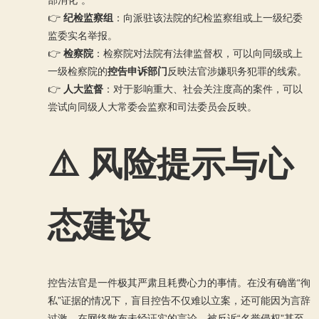
部消化”。
👉
纪检监察组
：向派驻该法院的纪检监察组或上一级纪委
监委实名举报。
👉
检察院
：检察院对法院有法律监督权，可以向同级或上
一级检察院的
控告申诉部门
反映法官涉嫌职务犯罪的线索。
👉
人大监督
：对于影响重大、社会关注度高的案件，可以
尝试向同级人大常委会监察和司法委员会反映。
⚠️ 风险提示与心
态建设
控告法官是一件极其严肃且耗费心力的事情。在没有确凿“徇
私”证据的情况下，盲目控告不仅难以立案，还可能因为言辞
过激、在网络散布未经证实的言论，被反诉“名誉侵权”甚至