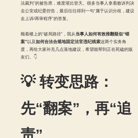
法裁判”的被告席，难度堪比登天。很多当事人拿着败诉判决
去公安或纪委控告，最后往往得到一句“属于认识分歧，建议
走上诉/再审程序”的答复。
顺着楼上的“破局路径”，我从
当事人如何有效推翻疑似“错
案”
以及
如何合法合规地固定法官违纪线索
这两个实务角
度，再给大家补充几点落地建议，希望能帮到正在死磕的版
友们。👇
💡 转变思路：
先“翻案”，再“追
责”