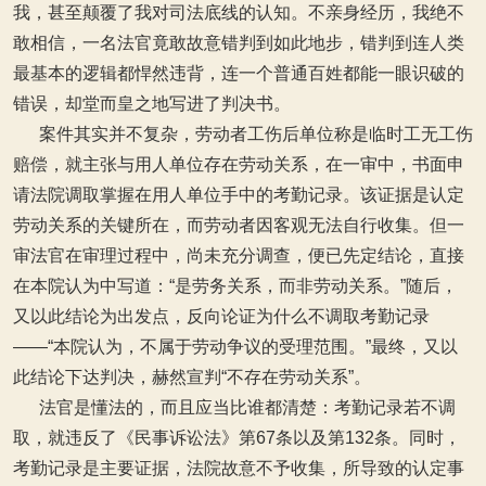
我，甚至颠覆了我对司法底线的认知。不亲身经历，我绝不
敢相信，一名法官竟敢故意错判到如此地步，错判到连人类
最基本的逻辑都悍然违背，连一个普通百姓都能一眼识破的
错误，却堂而皇之地写进了判决书。
案件其实并不复杂，劳动者工伤后单位称是临时工无工伤
赔偿，就主张与用人单位存在劳动关系，在一审中，书面申
请法院调取掌握在用人单位手中的考勤记录。该证据是认定
劳动关系的关键所在，而劳动者因客观无法自行收集。但一
审法官在审理过程中，尚未充分调查，便已先定结论，直接
在本院认为中写道：“是劳务关系，而非劳动关系。”随后，
又以此结论为出发点，反向论证为什么不调取考勤记录
——“本院认为，不属于劳动争议的受理范围。”最终，又以
此结论下达判决，赫然宣判“不存在劳动关系”。
法官是懂法的，而且应当比谁都清楚：考勤记录若不调
取，就违反了《民事诉讼法》第67条以及第132条。同时，
考勤记录是主要证据，法院故意不予收集，所导致的认定事