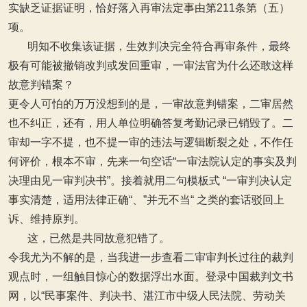
实缺乏证据证明，恰好落入再审法定事由第211条第（五）
项。
明知不收集该证据，生效判决完全符合再审条件，最终
极有可能被撤销改判或发回重审，一审法官为什么还敢这样
故意判错案？
更令人可怕的万万没想到的是，一审故意判错案，二审居然
也不纠正，还有，用人单位明确答复考勤记录已销毁了。二
审却一字不提，也不提一审的违法与逻辑断裂之处，不作任
何评价，根本不审，先来一句空话“一审法院认定的事实及判
决理由见一审判决书”。接着就用二句模板式 “一审判决认定
事实清楚，适用法律正确“、”并无不当“ 之类的套话驳回上
诉、维持原判。
这，已然是共同故意犯错了。
令我尤为不解的是，当我进一步查看二审审判长过往的裁判
观点时，一组触目惊心的数据浮出水面。登录中国裁判文书
网，以“民事案件、判决书、湛江市中级人民法院、劳动关