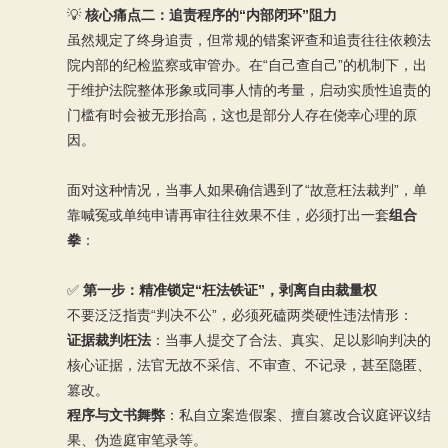
💡
核心痛点二：追责程序的“内部闭环”阻力
虽然规定了终身追责，但常规的错案评查和追责往往依赖法
院内部的纪检监察或审管办。在“自己查自己”的机制下，出
于维护法院整体形象或同事人情的考量，启动实质性追责的
门槛有时会被无形抬高，这也是部分人存在侥幸心理的原
因。
面对这种情况，当事人如果确信遇到了“故意枉法裁判”，单
靠喊冤或单纯申请再审往往效果不佳，必须打出一套
组合
拳
：
✅
第一步：精准锁定“枉法铁证”，剥离自由裁量权
不要泛泛指责“判决不公”，必须死磕两类硬性违法情形：
证据裁判枉法
：当事人提交了合法、真实、足以影响判决的
核心证据，法官无故不采信、不审查、不记录，甚至隐匿、
篡改。
程序与文书舞弊
：私自立案造假案、擅自篡改合议庭评议结
果、伪造庭审笔录等。