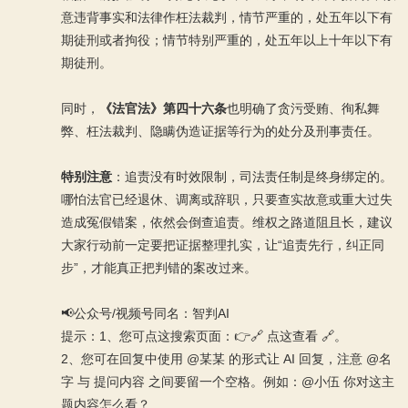
意违背事实和法律作枉法裁判，情节严重的，处五年以下有
期徒刑或者拘役；情节特别严重的，处五年以上十年以下有
期徒刑。
同时，
《法官法》第四十六条
也明确了贪污受贿、徇私舞
弊、枉法裁判、隐瞒伪造证据等行为的处分及刑事责任。
特别注意
：追责没有时效限制，司法责任制是终身绑定的。
哪怕法官已经退休、调离或辞职，只要查实故意或重大过失
造成冤假错案，依然会倒查追责。维权之路道阻且长，建议
大家行动前一定要把证据整理扎实，让“追责先行，纠正同
步”，才能真正把判错的案改过来。
📢公众号/视频号同名：智判AI
提示：1、您可点这搜索页面：👉
🔗 点这查看 🔗
。
2、您可在回复中使用 @某某 的形式让 AI 回复，注意 @名
字 与 提问内容 之间要留一个空格。例如：@小伍 你对这主
题内容怎么看？