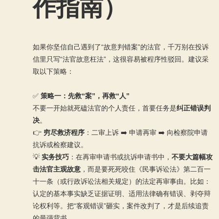
作指南）
如果你坚信自己遇到了“故意判错案”的法官，千万别在投诉
信里只写“法官故意枉法”，这很容易被程序性驳回。建议采
取以下策略：
✅
策略一：先救“案”，再救“人”
不要一开始就死磕法官的个人责任，首要任务是
纠正错误判
决
。
👉
穷尽救济程序
：二审上诉 ➡️ 申请再审 ➡️ 向检察院申请
抗诉或检察建议。
💡
实务技巧
：在再审申请书或抗诉申请书中，
不要大篇幅攻
击法官主观故意
，而是要死死咬住《民事诉讼法》第二百一
十一条（或行政诉讼法相关规定）的法定再审事由。比如：
认定的基本事实缺乏证据证明、适用法律确有错误、剥夺辩
论权利等。把“客观错误”砸实，案件改判了，才是后续追责
的最强背书。