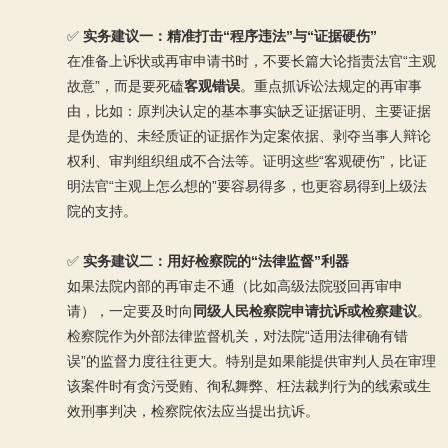
✅
实务建议一：精准打击“程序违法”与“证据硬伤”
在准备上诉状或再审申请书时，不要长篇大论指责法官“主观
故意”，而是要死磕
客观错误
。重点抓诉讼法规定的再审事
由，比如：原判决认定的基本事实缺乏证据证明、主要证据
是伪造的、未经质证的证据作为定案依据、剥夺当事人辩论
权利、审判组织组成不合法等。证明这些“客观硬伤”，比证
明法官“主观上怎么想的”要容易得多，也更容易得到上级法
院的支持。
✅
实务建议二：用好检察院的“法律监督”利器
如果法院内部的再审走不通（比如高级法院驳回再审申
请），一定要及时向
同级人民检察院申请抗诉或检察建议
。
检察院作为外部法律监督机关，对法院“适用法律确有错
误”的监督力度往往更大。特别是如果能提供审判人员在审理
该案件时有贪污受贿、徇私舞弊、枉法裁判行为的线索或生
效刑事判决，检察院依法应当提出抗诉。