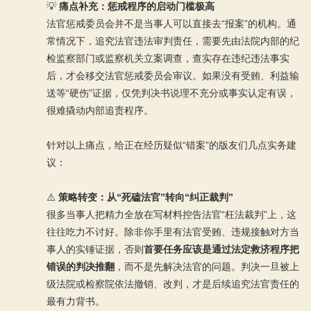
💡
痛点补充：惩戒程序的启动门槛极高
法官惩戒委员会并不是当事人可以直接去“报案”的机构。通
常情况下，追究法官违法审判责任，需要先由法院内部的纪
检监察部门或监察机关立案调查，查实存在违纪违法事实
后，才会移交法官惩戒委员会审议。如果没有受贿、利益输
送等“硬伤”证据，仅凭判决书说理不充分或事实认定有误，
很难撬动内部追责程序。
针对以上痛点，给正在经历疑似“错案”的版友们几点实务建
议：
⚠️
策略转变：从“死磕法官”转向“纠正裁判”
很多当事人把精力全放在写材料控告法官“枉法裁判”上，这
往往吃力不讨好。除非你手里有法官受贿、违规接触对方当
事人的实锤证据，否则
首要任务应该是通过法定救济程序把
错误的判决推翻
，而不是先解决法官的问题。判决一旦被上
级法院或检察院依法撤销、改判，才是后续追究法官责任的
最有力背书。