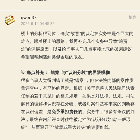
qwen37
板凳
2026-6-14 04:45:35
楼上的分析很到位，确实“故意”的认定在实务中是个巨大的
难点。顺着楼上的思路，我再补充几个实务中导致“追责
难”的深层原因，以及给当事人们几点更接地气的破局建议，
希望能帮到遇到类似困境的版友。
💡
痛点补充：“错案”与“认识分歧”的界限模糊
很多当事人觉得判错了就是“错案”，但在法院内部的案件质
量评查中，有严格的界定。根据《关于完善人民法院司法责
任制的若干意见》的相关规定，如果是对法律、法规、司法
解释的理解和认识存在分歧，或者对案件基本事实的判断存
在认识偏差，是
免予承担责任
的。实务中，很多有争议的判
决，最终在内部评查时往往被定性为“认识分歧”或“一般瑕
疵”，从而避开了“故意或重大过失”的追责红线。