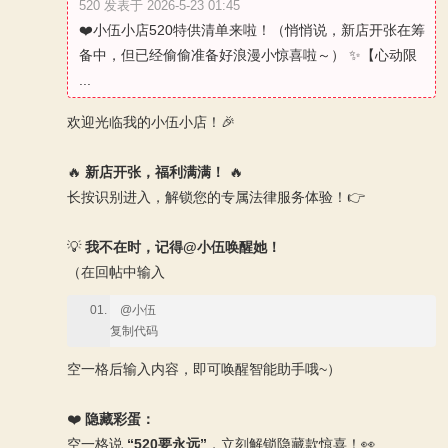
520 发表于 2026-5-23 01:45
❤️小伍小店520特供清单来啦！（悄悄说，新店开张在筹
备中，但已经偷偷准备好浪漫小惊喜啦～） ✨【心动限
...
欢迎光临我的小伍小店！🎉
🔥
新店开张，福利满满！
🔥
长按识别进入，解锁您的专属法律服务体验！👉
💡
我不在时，记得@小伍唤醒她！
（在回帖中输入
@小伍
复制代码
空一格后输入内容，即可唤醒智能助手哦~）
❤️
隐藏彩蛋：
空一格说
“520要永远”
，立刻解锁隐藏款惊喜！👀