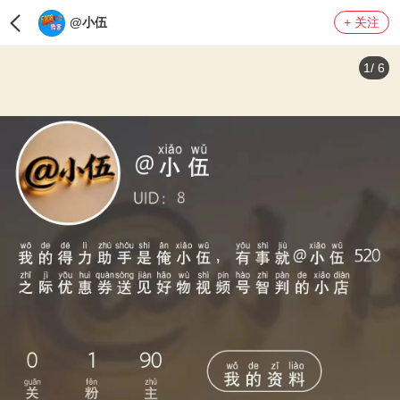
@小伍
+ 关注
1
/
6