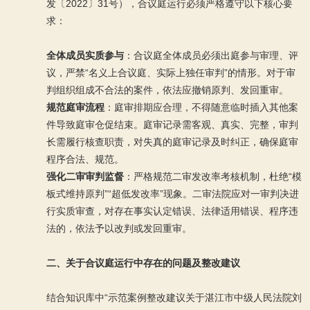
发〔2022〕31号），合议庭运行必须严格遵守以下核心要
求：
全体成员实质参与
：合议庭全体成员必须出庭参与审理、评
议，严禁“名义上合议庭、实际上独任审判”的情形。对于审
判组织组成不合法的案件，依法应撤销原判、发回重审。
规范庭审流程
：庭审排期应合理，不得随意临时插入其他案
件导致庭审仓促结束。庭审记录需客观、真实、完整，审判
长需履行核查职责，对失真的庭审记录及时纠正，确保庭审
程序合法、规范。
强化二审审判监督
：严格规范二审发改率考核机制，杜绝“模
板式维持原判”“超低发改率”现象。二审法院应对一审判决进
行实质审查，对存在事实认定错误、法律适用错误、程序违
法的，依法予以改判或发回重审。
二、关于合议庭运行中存在的问题及整改建议
结合知识库中“示范案例整改建议关于湛江市中级人民法院刘