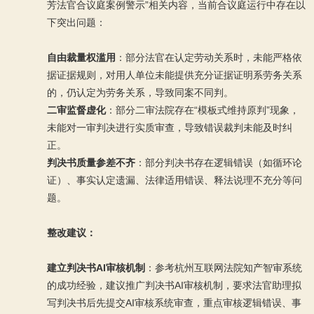
芳法官合议庭案例警示”相关内容，当前合议庭运行中存在以
下突出问题：
自由裁量权滥用
：部分法官在认定劳动关系时，未能严格依
据证据规则，对用人单位未能提供充分证据证明系劳务关系
的，仍认定为劳务关系，导致同案不同判。
二审监督虚化
：部分二审法院存在“模板式维持原判”现象，
未能对一审判决进行实质审查，导致错误裁判未能及时纠
正。
判决书质量参差不齐
：部分判决书存在逻辑错误（如循环论
证）、事实认定遗漏、法律适用错误、释法说理不充分等问
题。
整改建议：
建立判决书AI审核机制
：参考杭州互联网法院知产智审系统
的成功经验，建议推广判决书AI审核机制，要求法官助理拟
写判决书后先提交AI审核系统审查，重点审核逻辑错误、事