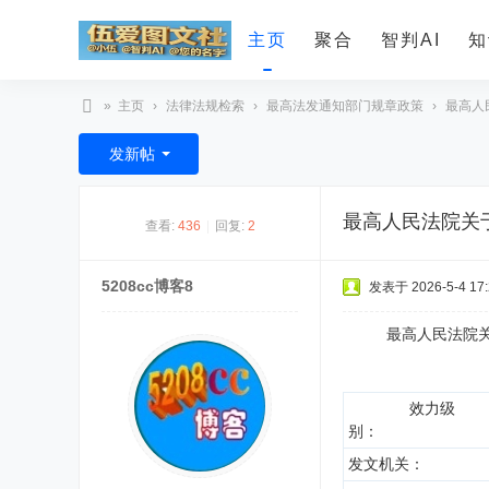
主页
聚合
智判AI
知
»
主页
›
法律法规检索
›
最高法发通知部门规章政策
›
最高人
智
发新帖
判
A
最高人民法院关
查看:
436
|
回复:
2
I
5208cc博客8
发表于 2026-5-4 17:
最高人民法院关于
效力级
别：
发文机关：