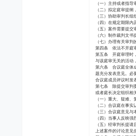
（一）主持或者指导
（二）拟定庭审提纲
（三）协助审判长组
（四）在规定期限内
（五）案件需要提交
（六）制作裁判文书
（七）办理有关审判
第四条 依法不开庭
第五条 开庭审理时
与该庭审无关的活动
第六条 合议庭全体
题充分发表意见。必
合议庭成员评议时发
第七条 除提交审判
或者庭长决定组织相
（一）重大、疑难、
（二）合议庭在事实
（三）合议庭意见与
（四）当事人反映强
（五）经审判长提请
上述案件的讨论意见