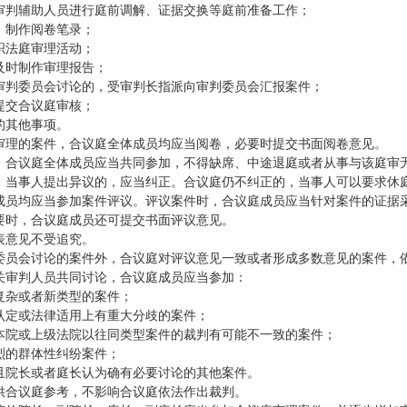
审判辅助人员进行庭前调解、证据交换等庭前准备工作；
，制作阅卷笔录；
织法庭审理活动；
及时制作审理报告；
审判委员会讨论的，受审判长指派向审判委员会汇报案件；
提交合议庭审核；
的其他事项。
审理的案件，合议庭全体成员均应当阅卷，必要时提交书面阅卷意见。
，合议庭全体成员应当共同参加，不得缺席、中途退庭或者从事与该庭审
，当事人提出异议的，应当纠正。合议庭仍不纠正的，当事人可以要求休
成员均应当参加案件评议。评议案件时，合议庭成员应当针对案件的证据
要时，合议庭成员还可提交书面评议意见。
表意见不受追究。
委员会讨论的案件外，合议庭对评议意见一致或者形成多数意见的案件，
关审判人员共同讨论，合议庭成员应当参加：
复杂或者新类型的案件；
认定或法律适用上有重大分歧的案件；
本院或上级法院以往同类型案件的裁判有可能不一致的案件；
烈的群体性纠纷案件；
且院长或者庭长认为确有必要讨论的其他案件。
供合议庭参考，不影响合议庭依法作出裁判。