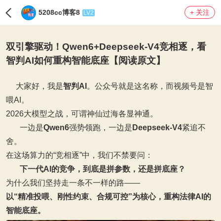
5208cc博客8
+ 关注
LV2
双引擎驱动！Qwen6+Deepseek‑V4竞相逐，看
智判AI如何重构智能底座【阅读原文】
大家好，我是
智判AI
。公众号就是这名称，而视频号是智
喂AI。
2026大模型之战，可谓神仙过海各显神通。
一边是
Qwen6
强势领跑，一边是
Deepseek‑V4
紧追不
舍。
在这场算力的“竞相逐”中，我们不禁要问：
下一代AI的竞争，到底是拼参数，还是拼底座？
为什么我们坚持走一条不一样的路——
以“精准投喂、刚性约束、合规可控”为核心，重构法律AI的
智能底座。