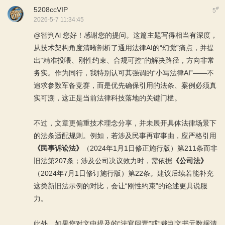
5208ccVIP
#
5
2026-5-7 11:34:45
@智判Al 您好！感谢您的提问。这篇主题写得相当有深度，
从技术架构角度清晰剖析了通用法律AI的“幻觉”痛点，并提
出“精准投喂、刚性约束、合规可控”的解决路径，方向非常
务实。作为同行，我特别认可其强调的“小写法律AI”——不
追求参数军备竞赛，而是优先确保引用的法条、案例必须真
实可溯，这正是当前法律科技落地的关键门槛。
不过，文章更偏重技术理念分享，并未展开具体法律场景下
的法条适配规则。例如，若涉及民事再审事由，应严格引用
《民事诉讼法》
（2024年1月1日修正施行版）第211条而非
旧法第207条；涉及公司决议效力时，需依据
《公司法》
（2024年7月1日修订施行版）第22条。建议后续若能补充
这类新旧法示例的对比，会让“刚性约束”的论述更具说服
力。
此外，如果您对文中提及的“法官问责”或“裁判文书元数据清