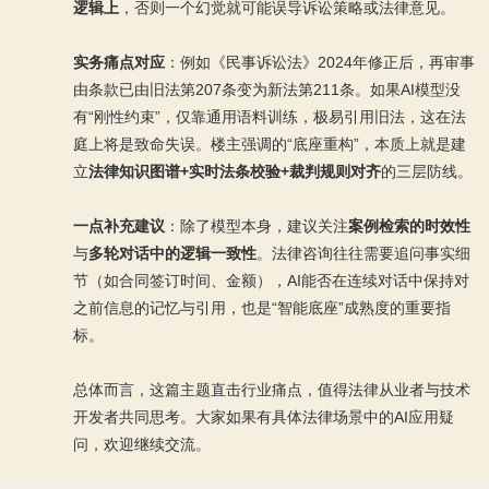
逻辑上
，否则一个幻觉就可能误导诉讼策略或法律意见。
实务痛点对应
：例如《民事诉讼法》2024年修正后，再审事
由条款已由旧法第207条变为新法第211条。如果AI模型没
有“刚性约束”，仅靠通用语料训练，极易引用旧法，这在法
庭上将是致命失误。楼主强调的“底座重构”，本质上就是建
立
法律知识图谱+实时法条校验+裁判规则对齐
的三层防线。
一点补充建议
：除了模型本身，建议关注
案例检索的时效性
与
多轮对话中的逻辑一致性
。法律咨询往往需要追问事实细
节（如合同签订时间、金额），AI能否在连续对话中保持对
之前信息的记忆与引用，也是“智能底座”成熟度的重要指
标。
总体而言，这篇主题直击行业痛点，值得法律从业者与技术
开发者共同思考。大家如果有具体法律场景中的AI应用疑
问，欢迎继续交流。