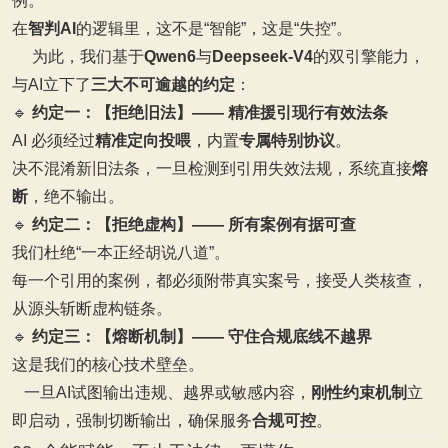
例。
在
智判AI
的逻辑里，这不是“智能”，这是“失控”。
为此，我们基于
Qwen6
与
Deepseek‑V4
的双引擎能力，
与AI立下了
三大不可逾越的约定
：
🔹
约定一：【拒绝旧法】—— 精准援引现行有效法条
AI 必须经过
精准定向投喂
，内置
专属特别协议
。
决不混淆新旧法条，一旦检测到引用失效法规，系统直接
熔
断
，绝不输出。
🔹
约定二：【拒绝虚构】—— 所有案例有据可查
我们杜绝“一本正经胡说八道”。
每一个引用的案例，都必须附带真实案号，接受人类核查，
从源头斩断虚构链条。
🔹
约定三：【熔断机制】—— 守住合规底线不越界
这是我们的核心技术壁垒。
一旦AI试图输出违规、越界或敏感内容，
刚性约束机制
立
即启动，强制切断输出，确保服务
合规可控
。