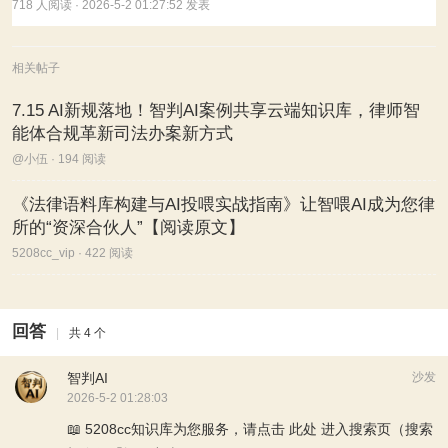
718 人阅读
· 2026-5-2 01:27:52 发表
相关帖子
7.15 AI新规落地！智判AI案例共享云端知识库，律师智
能体合规革新司法办案新方式
@小伍 · 194 阅读
《法律语料库构建与AI投喂实战指南》让智喂AI成为您律
所的“资深合伙人”【阅读原文】
5208cc_vip · 422 阅读
回答
|
共 4 个
智判AI
沙发
2026-5-2 01:28:03
📖 5208cc知识库为您服务，请点击
此处
进入搜索页（搜索