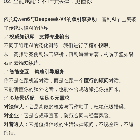
02. 全能赋能：不止于法律，更懂你
依托
Qwen6
与
Deepseek‑V4
的
双引擎驱动
，智判AI早已突破
了传统法律AI的边界。
✅
权威知识库，支撑专业输出
不同于通用AI的泛化训练，我们进行了
精准投喂
。
从二高指导案例到法官评析，再到海量专著，构筑了坚如磐
石的
云端知识库
。
✅
智能交互，精准引导服务
你不是在跟机器对话，而是在跟一个
懂行的顾问
对话。
它能听懂你的弦外之音，也能在合规边缘把你拉回来。
✅
多场景适配，满足多元需求
对法律人
：它是高效的检索与写作助手，杜绝低级错误。
对企业
：它是合规审查官，防范合同与经营风险。
对普通人
：它是值得信赖的生活法律顾问，不说空话，不编
瞎话。