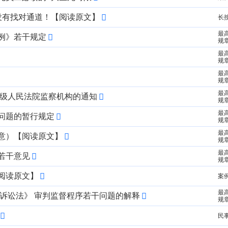
没有找对通道！【阅读原文】
长
最
例》若干规定
规
最
规
最
规
最
各级人民法院监察机构的通知
规
最
问题的暂行规定
规
最
意）【阅读原文】
规
最
若干意见
规
阅读原文】
案
最
诉讼法》 审判监督程序若干问题的解释
规
民