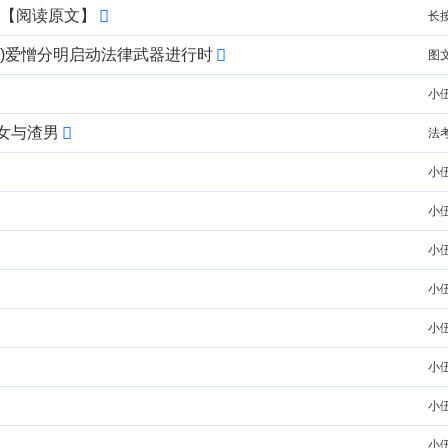
博客【阅读原文】
长
)爱憎分明启动法律武器进行时
图
小
女与渣男
法
小
小
小
小
小
小
小
小