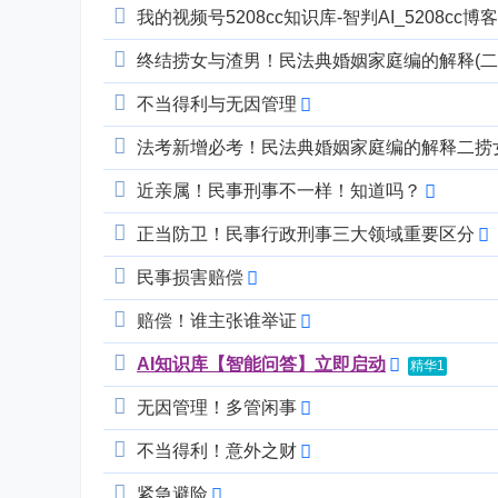
我的视频号5208cc知识库-智判AI_5208cc
终结捞女与渣男！民法典婚姻家庭编的解释(二
不当得利与无因管理
法考新增必考！民法典婚姻家庭编的解释二捞
近亲属！民事刑事不一样！知道吗？
正当防卫！民事行政刑事三大领域重要区分
民事损害赔偿
赔偿！谁主张谁举证
AI知识库【智能问答】立即启动
精华1
无因管理！多管闲事
不当得利！意外之财
紧急避险