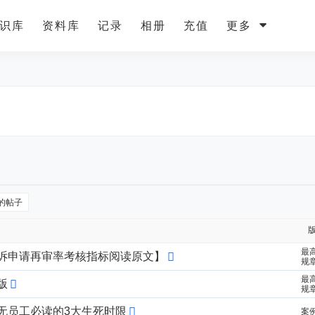
识库
资料库
记录
相册
充值
更多
的帖子
最
诉申请再审率考核指标阅读原文】
规
最
版
规
无员工必读的3大生死时限
案