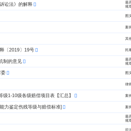
最
事诉讼法》的解释
规
图
案
其
〔2019〕19号
民
最
机制的意见
规
察委
图
律
级1-10级各级赔偿项目表【汇总】
案
能力鉴定伤残等级与赔偿标准]
案
最
规
司