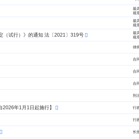
最
规
最
规
最
试行）》的通知 法〔2021〕319号
规
律
合
合
合
刑
2026年1月1日起施行】
行
行
长