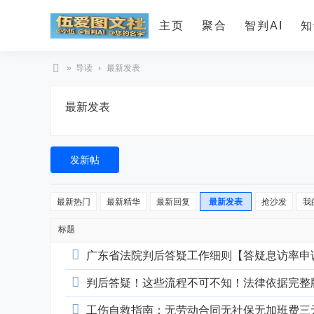
主页
聚合
智判AI
知
»
导读
›
最新发表
智
最新发表
判
A
I
发新帖
最新热门
最新精华
最新回复
最新发表
抢沙发
我
标题
广东省法院判后答疑工作细则【答疑息访率申
判后答疑！这些流程不可不知！法律依据完整
工伤自救指南：无劳动合同无社保无加班费三