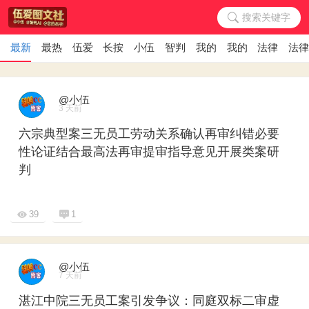
搜索关键字
最新
最热
伍爱图文社｜发帖3张图
长按识别看视频｜阅读原文
小伍智判AI案例评析法律意见
智判AI来了法官还敢故意判错
我的门店｜律所展示预
我的小店｜商铺
法律专题
法
@小伍
3 天前
六宗典型案三无员工劳动关系确认再审纠错必要
性论证结合最高法再审提审指导意见开展类案研
判
39
1
@小伍
7 天前
湛江中院三无员工案引发争议：同庭双标二审虚