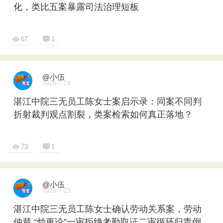
化，类比五案暴露司法治理短板
67
1
@小伍
2026-7-29
湛江中院三无员工陈女士案启示录：同案不同判
折射裁判观点割裂，类案检索如何真正落地？
73
1
@小伍
2026-7-23
湛江中院三无员工陈女士确认劳动关系案，劳动
仲裁 “炒更论”一审拒绝考勤取证二审循环归责倒