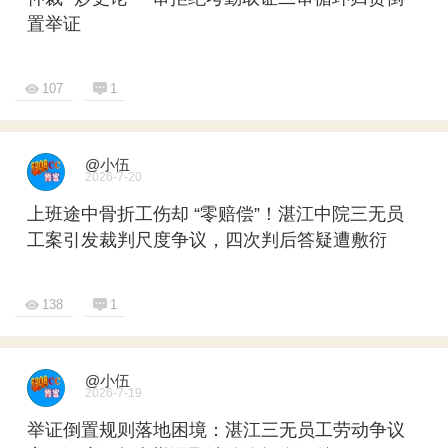
置举证
107
1
@小伍
2026-7-20
上班途中骨折工伤却 “零赔偿”！湛江中院三无员
工案引发裁判尺度争议，四次判后答疑遭敷衍
138
1
@小伍
2026-7-19
举证倒置规则落地困境：湛江三无员工劳动争议